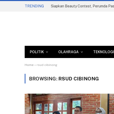
TRENDING
POLITIK
OLAHRAGA
TEKNOLOGI
Home
»
rsud cibinong
BROWSING:
RSUD CIBINONG