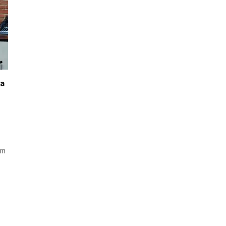
ra
am