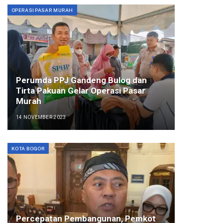
OPERASI PASAR MURAH
Perumda PPJ Gandeng Bulog dan
Tirta Pakuan Gelar Operasi Pasar
Murah
14 NOVEMBER 2023
KOTA BOGOR
Percepatan Pembangunan, Pemkot