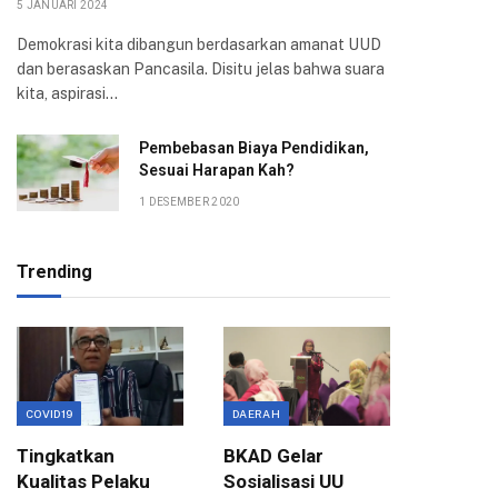
5 JANUARI 2024
Demokrasi kita dibangun berdasarkan amanat UUD
dan berasaskan Pancasila. Disitu jelas bahwa suara
kita, aspirasi…
Pembebasan Biaya Pendidikan,
Sesuai Harapan Kah?
1 DESEMBER 2020
Trending
COVID19
DAERAH
EKONOMI
Tingkatkan
BKAD Gelar
Evaluas
Kualitas Pelaku
Sosialisasi UU
Birokra