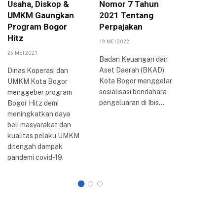
Usaha, Diskop &
Nomor 7 Tahun
Arya P
UMKM Gaungkan
2021 Tentang
Berbag
Program Bogor
Perpajakan
Inovasi
Hitz
Bogor
19 MEI 2022
25 MEI 2021
20 AGUSTUS
Badan Keuangan dan
Aset Daerah (BKAD)
Dinas Koperasi dan
Wali Kota
Kota Bogor menggelar
UMKM Kota Bogor
Arya me
sosialisasi bendahara
menggeber program
perkemb
pengeluaran di Ibis…
Bogor Hitz demi
reformasi 
meningkatkan daya
Kota Bogo
beli masyarakat dan
dilakuka
kualitas pelaku UMKM
ditengah dampak
pandemi covid-19.