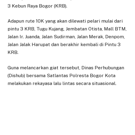
3 Kebun Raya Bogor (KRB).
Adapun rute 10K yang akan dilewati pelari mulai dari
pintu 3 KRB, Tugu Kujang, Jembatan Otista, Mall BTM,
Jalan Ir. Juanda, Jalan Sudirman, Jalan Merak, Denpom,
Jalan Jalak Harupat dan berakhir kembali di Pintu 3
KRB.
Guna melancarkan giat tersebut, Dinas Perhubungan
(Dishub) bersama Satlantas Polresta Bogor Kota
melakukan rekayasa lalu lintas secara situasional.
“Pemkot, TNI dan Polri akan melakukan rekayasa lalu
lintas. Penutupan jalan akan dilakukan secara
situasional,” ujar Kabid Lalu Lintas Dishub Kota Bogor,
Dimas Tiko saat dikonfirmasi, Sabtu (18/3/2023).