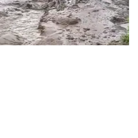
 Bogor, kali ini bencana banjir bandang terjadi
n Bogor, Selasa (19/1/2021).