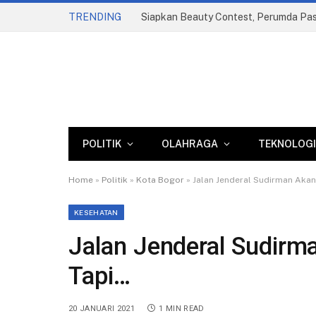
TRENDING
POLITIK
OLAHRAGA
TEKNOLOGI
Home
»
Politik
»
Kota Bogor
»
Jalan Jenderal Sudirman Akan
KESEHATAN
Jalan Jenderal Sudirm
Tapi…
20 JANUARI 2021
1 MIN READ