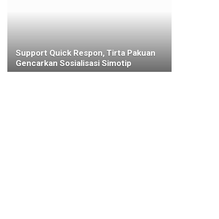
Support Quick Respon, Tirta Pakuan
Gencarkan Sosialisasi Simotip
26 MARET 2022
KOTA BOGOR
Pembangunan Masjid Agung
Berlanjut, Bima Arya Optimistis
Desember 2022 Bisa Dipakai
Beribadah
3 AGUSTUS 2022