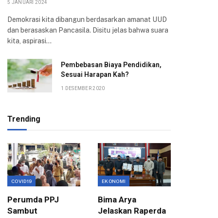
5 JANUARI 2024
Demokrasi kita dibangun berdasarkan amanat UUD
dan berasaskan Pancasila. Disitu jelas bahwa suara
kita, aspirasi…
Pembebasan Biaya Pendidikan,
Sesuai Harapan Kah?
1 DESEMBER 2020
Trending
COVID19
EKONOMI
EKONOMI
Perumda PPJ
Bima Arya
Pemkot
Sambut
Jelaskan Raperda
Unpar J