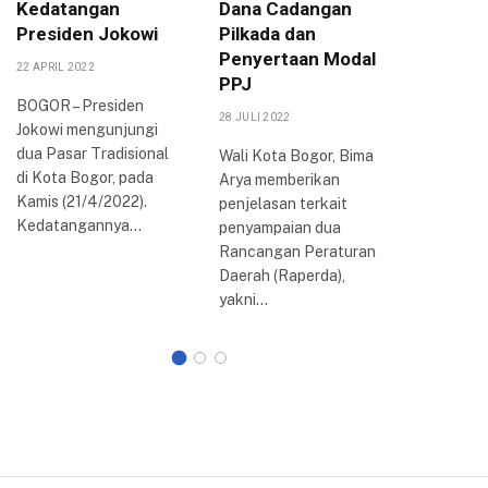
Kedatangan
Dana Cadangan
Sama, R
Presiden Jokowi
Pilkada dan
Kebera
Penyertaan Modal
Kampun
22 APRIL 2022
PPJ
11 OKTOBER
BOGOR – Presiden
28 JULI 2022
Jokowi mengunjungi
Pemerint
dua Pasar Tradisional
(Pemkot)
Wali Kota Bogor, Bima
di Kota Bogor, pada
menjalin 
Arya memberikan
Kamis (21/4/2022).
dengan U
penjelasan terkait
Kedatangannya…
Katolik 
penyampaian dua
(Unpar) 
Rancangan Peraturan
pendidika
Daerah (Raperda),
peneliti
yakni…