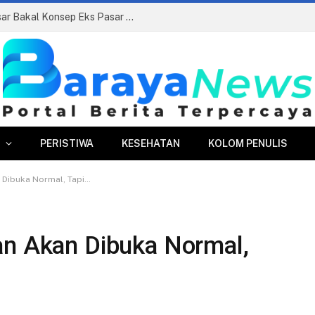
Siapkan Beauty Contest, Perumda Pasar Bakal Konsep Eks Pasar Bogor Jadi Kawasan Terpadu
PERISTIWA
KESEHATAN
KOLOM PENULIS
 Dibuka Normal, Tapi…
an Akan Dibuka Normal,