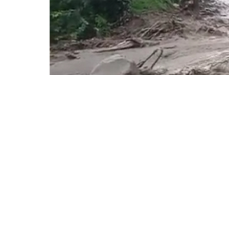
Barayanews.co.id
– Bencana kembali melanda
kawasan Puncak Kecamatan Cisarua Kabupate