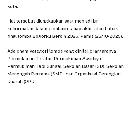
kota.
Hal tersebut diungkapkan saat menjadi juri
kehormatan dalam penilaian tahap akhir atau babak
final lomba Bogorku Bersih 2025, Kamis (23/10/2025).
Ada enam kategori lomba yang dinilai, di antaranya
Permukiman Teratur, Permukiman Swadaya,
Permukiman Tepi Sungai, Sekolah Dasar (SD), Sekolah
Menengah Pertama (SMP), dan Organisasi Perangkat
Daerah (OPD).
Dedie Rachim memberikan penilaian pada kategori
Permukiman Teratur di Kelurahan Cilendek Timur.
Ia menekankan, bahwa lomba ini menjadi momentum
penting sejalan dengan dalam waktu dekat Bogor juga