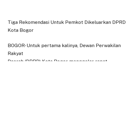
Tiga Rekomendasi Untuk Pemkot Dikeluarkan DPRD
Kota Bogor
BOGOR- Untuk pertama kalinya, Dewan Perwakilan
Rakyat
Daerah (DPRD) Kota Bogor menggelar rapat
gabungan antara Komisi I
dan Komisi IV DPRD Kota Bogor dengan Dinas
Kesehatan (Dinkes),
Badan Kepegawaian dan Pengembangan Sumber
Daya Manusia
(BKPSDM) dan Bagian Organisasi pada Setda Kota
Bogor, di ruang
Paripurna gedung DPRD Kota Bogor, Rabu (23/3).