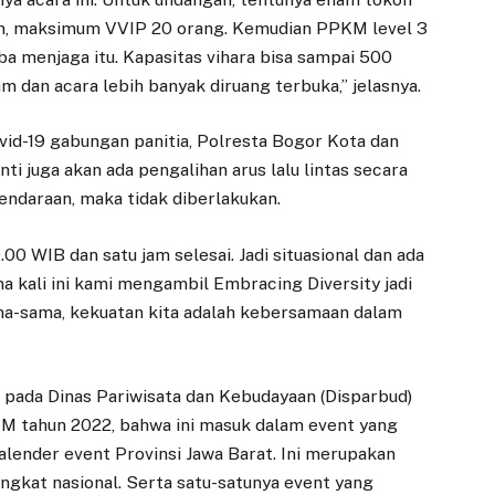
n, maksimum VVIP 20 orang. Kemudian PPKM level 3
ba menjaga itu. Kapasitas vihara bisa sampai 500
am dan acara lebih banyak diruang terbuka,” jelasnya.
vid-19 gabungan panitia, Polresta Bogor Kota dan
i juga akan ada pengalihan arus lalu lintas secara
kendaraan, maka tidak diberlakukan.
.00 WIB dan satu jam selesai. Jadi situasional dan ada
ma kali ini kami mengambil Embracing Diversity jadi
ama-sama, kekuatan kita adalah kebersamaan dalam
 pada Dinas Pariwisata dan Kebudayaan (Disparbud)
DAERAH
DAERAH
M tahun 2022, bahwa ini masuk dalam event yang
DPRD Kota Bogor
Ceu Atty Ajak
kalender event Provinsi Jawa Barat. Ini merupakan
Terima Draft
Warga Bogor
tingkat nasional. Serta satu-satunya event yang