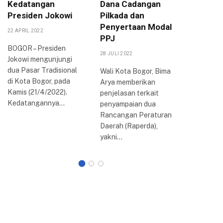
Kedatangan
Dana Cadangan
Sama, R
Presiden Jokowi
Pilkada dan
Kebera
Penyertaan Modal
Kampun
22 APRIL 2022
PPJ
11 OKTOBER
BOGOR – Presiden
28 JULI 2022
Jokowi mengunjungi
Pemerint
dua Pasar Tradisional
(Pemkot)
Wali Kota Bogor, Bima
di Kota Bogor, pada
menjalin 
Arya memberikan
Kamis (21/4/2022).
dengan U
penjelasan terkait
Kedatangannya…
Katolik 
penyampaian dua
(Unpar) 
Rancangan Peraturan
pendidika
Daerah (Raperda),
peneliti
yakni…