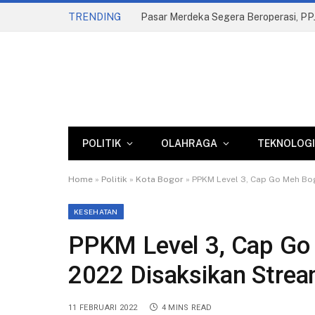
TRENDING
POLITIK
OLAHRAGA
TEKNOLOGI
Home
»
Politik
»
Kota Bogor
»
PPKM Level 3, Cap Go Meh Bog
KESEHATAN
PPKM Level 3, Cap Go 
2022 Disaksikan Strea
11 FEBRUARI 2022
4 MINS READ