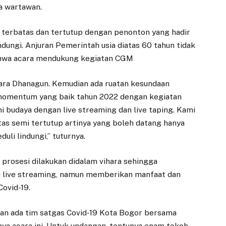
a wartawan.
nt terbatas dan tertutup dengan penonton yang hadir
ndungi. Anjuran Pemerintah usia diatas 60 tahun tidak
ahwa acara mendukung kegiatan CGM
ara Dhanagun. Kemudian ada ruatan kesundaan
di momentum yang baik tahun 2022 dengan kegiatan
i budaya dengan live streaming dan live taping. Kami
s semi tertutup artinya yang boleh datang hanya
uli lindungi,” tuturnya.
n prosesi dilakukan didalam vihara sehingga
 live streaming, namun memberikan manfaat dan
Covid-19.
 dan ada tim satgas Covid-19 Kota Bogor bersama
ya acara ini. Untuk undangan, tentunya enam tokoh