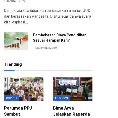
5 JANUARI 2024
Demokrasi kita dibangun berdasarkan amanat UUD
dan berasaskan Pancasila. Disitu jelas bahwa suara
kita, aspirasi…
Pembebasan Biaya Pendidikan,
Sesuai Harapan Kah?
1 DESEMBER 2020
Trending
COVID19
EKONOMI
EKONOMI
Perumda PPJ
Bima Arya
Pemkot
Sambut
Jelaskan Raperda
Unpar J