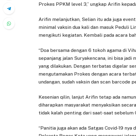
Prokes PPKM level 3,” ungkap Arifin kepad
Arifin melanjutkan, Selian itu ada juga eve
minimal vaksin dua kali dan masuk Peduli Li
mengikuti kegiatan. Kembali pada acara b
“Doa bersama dengan 6 tokoh agama di Vih
sepanjang jalan Suryakencana, ini bisa ja
yang dilakukan. Dengan terbatas digelar sen
mengutamakan Prokes dengan acara terbata
undangan, sudah vaksin dan scan barcode ped
Kesenian qilin, lanjut Arifin tetap ada namu
diharapkan masyarakat menyaksikan secara
tidak kalah penting dari saat-saat sebelum 
“Panitia juga akan ada Satgas Covid-19 nya
Polresta Bogor Kota yang mengawasi jalann