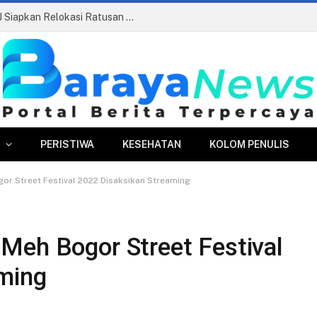
Pasar Merdeka Segera Beroperasi, PPJ Siapkan Relokasi Ratusan Pedagang dan PKL
PERISTIWA
KESEHATAN
KOLOM PENULIS
or Street Festival 2022 Disaksikan Streaming
Meh Bogor Street Festival
ming