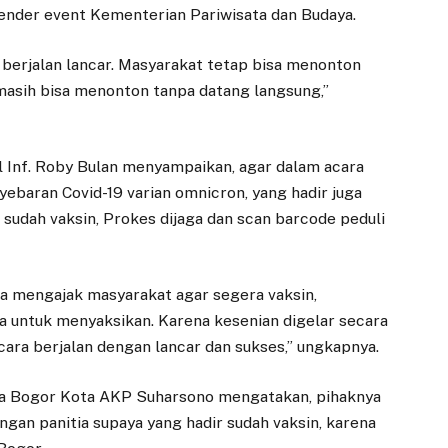
RAPBD 2026,
Belanja di Warung
ender event Kementerian Pariwisata dan Budaya.
Banggar Langsung
Tetangga untuk
Lakukan
Dukung UMKM
berjalan lancar. Masyarakat tetap bisa menonton
Pembahasan
16 JULI 2026
masih bisa menonton tanpa datang langsung,”
14 NOVEMBER 2025
BOGOR – Anggota
DPRD Kota Bogor, Atty
BOGOR – DPRD Kota
Somaddikarya,
Inf. Roby Bulan menyampaikan, agar dalam acara
Bogor telah menerima
mengajak masyarakat
draft Rancangan
ebaran Covid-19 varian omnicron, yang hadir juga
untuk mengubah
APBD 2026 Kota
 sudah vaksin, Prokes dijaga dan scan barcode peduli
kebiasaan berbelanja
Bogor yang
dengan…
diserahkan…
ga mengajak masyarakat agar segera vaksin,
ra untuk menyaksikan. Karena kesenian digelar secara
acara berjalan dengan lancar dan sukses,” ungkapnya.
ta Bogor Kota AKP Suharsono mengatakan, pihaknya
an panitia supaya yang hadir sudah vaksin, karena