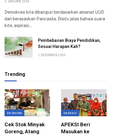
5 JANUARI 2024
Demokrasi kita dibangun berdasarkan amanat UUD
dan berasaskan Pancasila. Disitu jelas bahwa suara
kita, aspirasi…
Pembebasan Biaya Pendidikan,
Sesuai Harapan Kah?
1 DESEMBER 2020
Trending
EKONOMI
DAERAH
ASPIRASI
Cek Stok Minyak
APEKSI Beri
Terima 
Goreng, Atang
Masukan ke
Aksi Ma