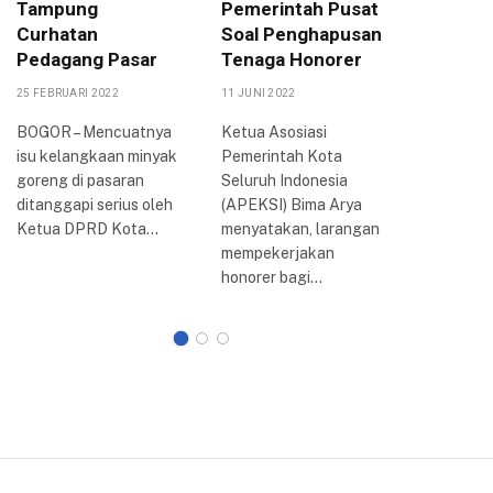
Tampung
Pemerintah Pusat
DPRD K
Curhatan
Soal Penghapusan
Akan T
Pedagang Pasar
Tenaga Honorer
DPR-RI
25 FEBRUARI 2022
11 JUNI 2022
6 SEPTEMBE
BOGOR – Mencuatnya
Ketua Asosiasi
BOGOR –
isu kelangkaan minyak
Pemerintah Kota
penolaka
goreng di pasaran
Seluruh Indonesia
harga ba
ditanggapi serius oleh
(APEKSI) Bima Arya
minyak (
Ketua DPRD Kota…
menyatakan, larangan
bersubsidi
mempekerjakan
Kota Bog
honorer bagi…