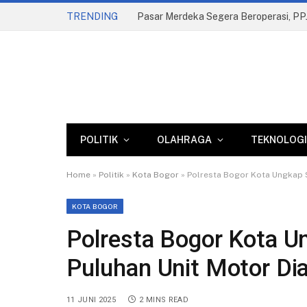
TRENDING
POLITIK
OLAHRAGA
TEKNOLOGI
Home
»
Politik
»
Kota Bogor
»
Polresta Bogor Kota Ungkap 
KOTA BOGOR
Polresta Bogor Kota U
Puluhan Unit Motor D
11 JUNI 2025
2 MINS READ