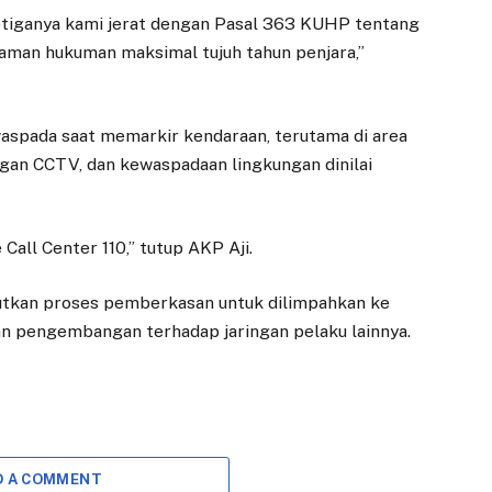
 Ketiganya kami jerat dengan Pasal 363 KUHP tentang
man hukuman maksimal tujuh tahun penjara,”
aspada saat memarkir kendaraan, terutama di area
gan CCTV, dan kewaspadaan lingkungan dinilai
all Center 110,” tutup AKP Aji.
jutkan proses pemberkasan untuk dilimpahkan ke
n pengembangan terhadap jaringan pelaku lainnya.
EKONOMI
DAERAH
Adityawarman:
Direksi Baru
Koperasi Merah
Dilantik, Perumda
D A COMMENT