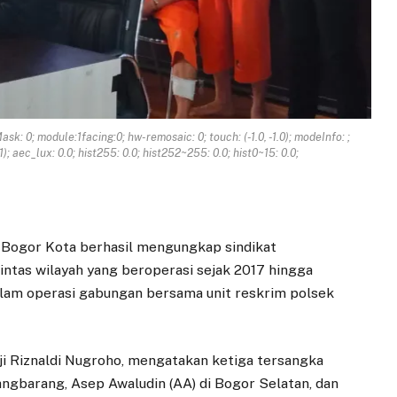
Mask: 0; module:1facing:0; hw-remosaic: 0; touch: (-1.0, -1.0); modeInfo: ;
); aec_lux: 0.0; hist255: 0.0; hist252~255: 0.0; hist0~15: 0.0;
 Bogor Kota berhasil mengungkap sindikat
intas wilayah yang beroperasi sejak 2017 hingga
alam operasi gabungan bersama unit reskrim polsek
i Riznaldi Nugroho, mengatakan ketiga tersangka
angbarang, Asep Awaludin (AA) di Bogor Selatan, dan