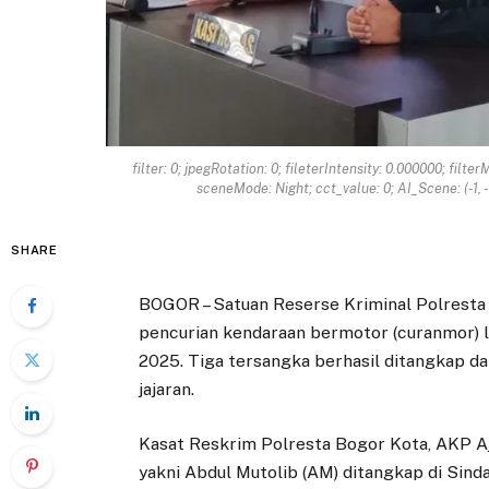
filter: 0; jpegRotation: 0; fileterIntensity: 0.000000; filter
sceneMode: Night; cct_value: 0; AI_Scene: (-1, -1
SHARE
BOGOR – Satuan Reserse Kriminal Polresta
pencurian kendaraan bermotor (curanmor) l
2025. Tiga tersangka berhasil ditangkap d
jajaran.
Kasat Reskrim Polresta Bogor Kota, AKP Aj
yakni Abdul Mutolib (AM) ditangkap di Sind