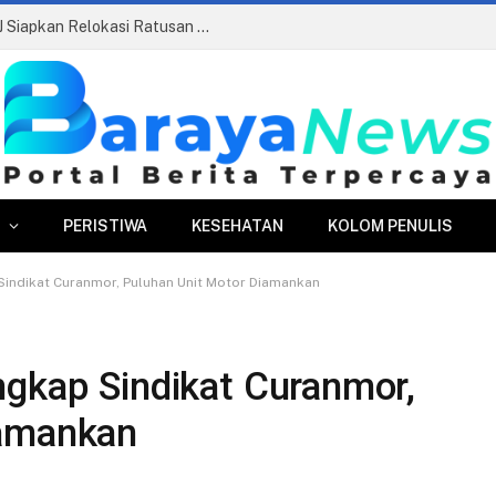
Pasar Merdeka Segera Beroperasi, PPJ Siapkan Relokasi Ratusan Pedagang dan PKL
PERISTIWA
KESEHATAN
KOLOM PENULIS
Sindikat Curanmor, Puluhan Unit Motor Diamankan
ngkap Sindikat Curanmor,
iamankan