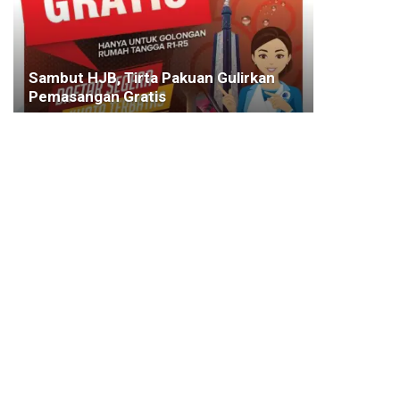
Sambut HJB, Tirta Pakuan Gulirkan
Pemasangan Gratis
6 MEI 2025
TRENDING
Tak Tenggelam Ditelan Pandemi,
Bisnis Esek-esek di Puncak Makin
Lengket
23 JANUARI 2021