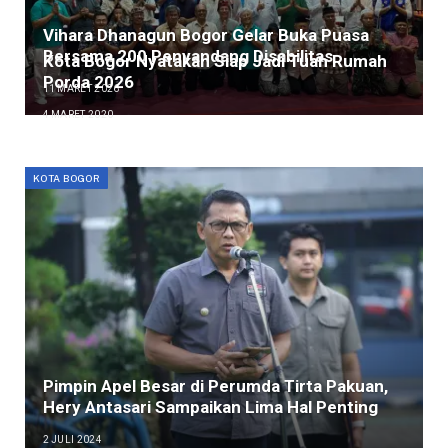
Vihara Dhanagun Bogor Gelar Buka Puasa
Bersama 200 Penyandang Disabilitas
Kota Bogor Nyatakan Siap Jadi Tuan Rumah
Porda 2026
11 MARET 2026
4 MARET 2020
KOTA BOGOR
Pimpin Apel Besar di Perumda Tirta Pakuan,
Hery Antasari Sampaikan Lima Hal Penting
2 JULI 2024