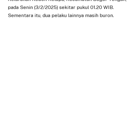
pada Senin (3/2/2025) sekitar pukul 01.20 WIB.
Sementara itu, dua pelaku lainnya masih buron.
Kapolresta Bogor Kota, Kombes Eko Prasetyo,
mengungkapkan bahwa para tersangka saat ini