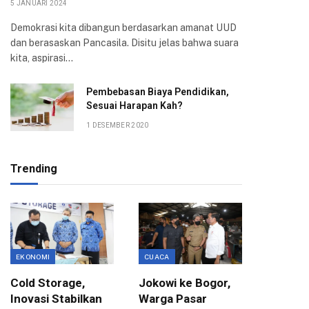
5 JANUARI 2024
Demokrasi kita dibangun berdasarkan amanat UUD
dan berasaskan Pancasila. Disitu jelas bahwa suara
kita, aspirasi…
Pembebasan Biaya Pendidikan,
Sesuai Harapan Kah?
1 DESEMBER 2020
Trending
EKONOMI
CUACA
EDUKASI
Cold Storage,
Jokowi ke Bogor,
Kunjun
Inovasi Stabilkan
Warga Pasar
Padang,