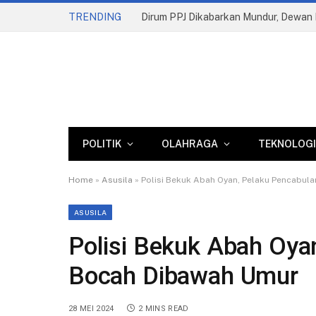
TRENDING
Dirum PPJ Dikabarkan Mundur, Dewan M
POLITIK
OLAHRAGA
TEKNOLOGI
Home
»
Asusila
»
Polisi Bekuk Abah Oyan, Pelaku Pencabula
ASUSILA
Polisi Bekuk Abah Oya
Bocah Dibawah Umur
28 MEI 2024
2 MINS READ