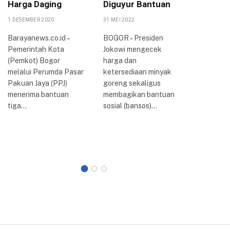
Harga Daging
Diguyur Bantuan
Papark
Pelayan
1 DESEMBER 2020
31 MEI 2022
Pening
Barayanews.co.id –
BOGOR – Presiden
Ekonom
Pemerintah Kota
Jokowi mengecek
23 AGUSTUS
(Pemkot) Bogor
harga dan
melalui Perumda Pasar
ketersediaan minyak
BOGOR – 
Pakuan Jaya (PPJ)
goreng sekaligus
berlangs
menerima bantuan
membagikan bantuan
kegiatan
tiga…
sosial (bansos)…
Nasional
Asosiasi
Kota Sel
Indonesi