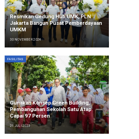
Resmikan Gedung Hub UMK, PLN
Jakarta Bangun Pusat Pemberdayaan
UMKM
30 NOVEMBER 2024
FASILITAS
Gunakan Konsep Green Building,
Pembangunan Sekolah Satu Atap
Capai 97 Persen
21 JULI 2023