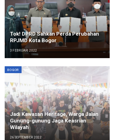
Tok! DPRD Sahkan Perda Perubahan
RPJMD Kota Bogor
3 FEBRUARI 2022
BOGOR
Jadi Kawasan Heritage, Warga Jalan
Gunung-gunung Jaga Keasrian
Wilayah
26 SEPTEMBER 2022