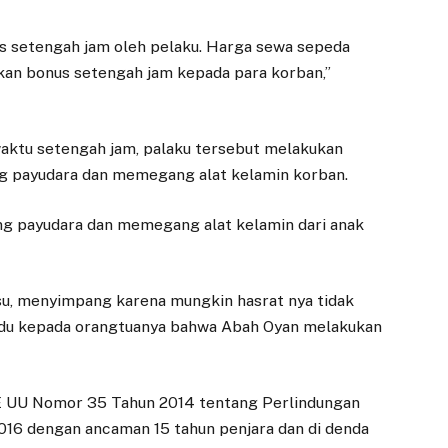
nus setengah jam oleh pelaku. Harga sewa sepeda
rikan bonus setengah jam kepada para korban,”
aktu setengah jam, palaku tersebut melakukan
 payudara dan memegang alat kelamin korban.
g payudara dan memegang alat kelamin dari anak
fsu, menyimpang karena mungkin hasrat nya tidak
gadu kepada orangtuanya bahwa Abah Oyan melakukan
EKONOMI
DAERAH
76E UU Nomor 35 Tahun 2014 tentang Perlindungan
Dedie Rachim
Trem di Kota
016 dengan ancaman 15 tahun penjara dan di denda
Dorong
Bogor Diuji Coba