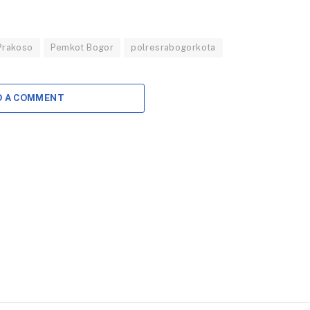
Kemandirian
2026
Ekonomi
19 DESEMBER 2025
Perempuan
Prakoso
Pemkot Bogor
polresrabogorkota
Rencana
20 MEI 2025
pengembangan
transportasi Trem di
BOGOR – Wali Kota
Kota Bogor memasuki
Bogor, Dedie A. Rachim
D A COMMENT
babak baru. Pemkot
menekankan
dan PT Industri
pentingnya
Kereta…
peningkatan kapasitas
dan kemandirian
ekonomi…