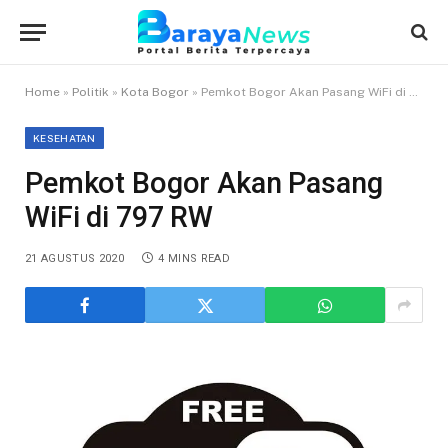
Home
»
Politik
»
Kota Bogor
»
Pemkot Bogor Akan Pasang WiFi di 797 RW
KESEHATAN
Pemkot Bogor Akan Pasang
WiFi di 797 RW
21 AGUSTUS 2020
4 MINS READ