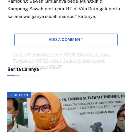
Kampung Sawah jumlahnya beda. Mungkin di
Kampung Sawah perlu per RT di Vila Duta gak perlu
karena warganya sudah mampu,” katanya.
ADD A COMMENT
Hadiri Pelantikan Bos PDJT, Eka Wardhana
Tegaskan DPRD Akan Dukung dan Awasi
Perkembangan PDJT
Berita Lainnya
2 DESEMBER 2021
KESEHATAN