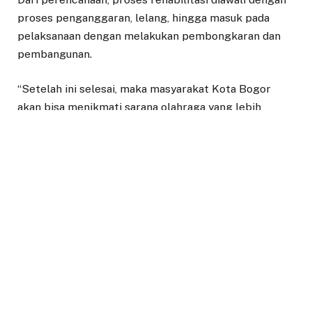
proses penganggaran, lelang, hingga masuk pada
pelaksanaan dengan melakukan pembongkaran dan
pembangunan.
“Setelah ini selesai, maka masyarakat Kota Bogor
akan bisa menikmati sarana olahraga yang lebih
representatif, yang insyaallah akan membanggakan.
Meskipun tentu ini dasarnya bukan membangun
kawasan baru, tapi ini sifatnya rehabilitasi sekaligus
juga menambah kebutuhan-kebutuhan dasar
bagaimana sarana olahraga ini bisa menunjang
perbaikan kualitas hidup masyarakat Kota Bogor,” ujar
Dedie Rachim setelah melihat ekspose DED Stadion
GOR Pajajaran, Jumat (15/8/2025) di Kantor Dispora,
Kota Bogor.
Rencana pembongkaran stadion ini diawali dengan