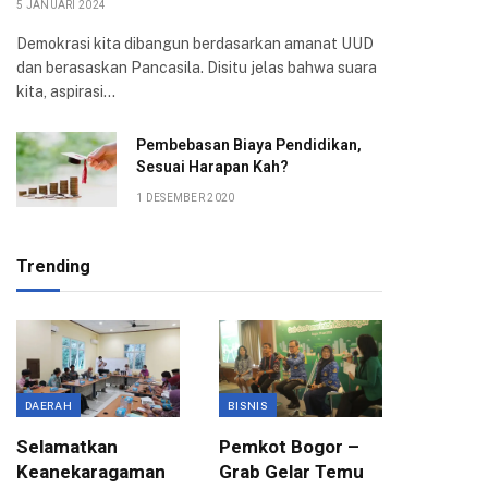
5 JANUARI 2024
Demokrasi kita dibangun berdasarkan amanat UUD
dan berasaskan Pancasila. Disitu jelas bahwa suara
kita, aspirasi…
Pembebasan Biaya Pendidikan,
Sesuai Harapan Kah?
1 DESEMBER 2020
Trending
DAERAH
BISNIS
BANTUAN
Selamatkan
Pemkot Bogor –
Dinsos 
Keanekaragaman
Grab Gelar Temu
Bina Ra