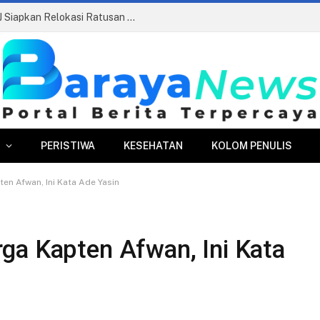
Pasar Merdeka Segera Beroperasi, PPJ Siapkan Relokasi Ratusan Pedagang dan PKL
PERISTIWA
KESEHATAN
KOLOM PENULIS
en Afwan, Ini Kata Ade Yasin
ga Kapten Afwan, Ini Kata