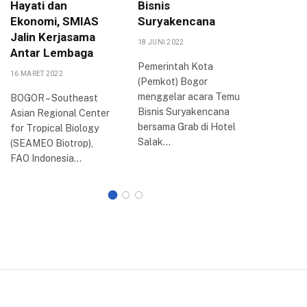
Hayati dan
Bisnis
dan E-
Ekonomi, SMIAS
Suryakencana
Penyal
Jalin Kerjasama
18 JUNI 2022
15 SEPTEMB
Antar Lembaga
Pemerintah Kota
Dinas Sos
16 MARET 2022
(Pemkot) Bogor
Kota Bog
menggelar acara Temu
rapat eva
BOGOR – Southeast
Bisnis Suryakencana
kecamat
Asian Regional Center
bersama Grab di Hotel
program
for Tropical Biology
Salak…
2022 di…
(SEAMEO Biotrop),
FAO Indonesia…