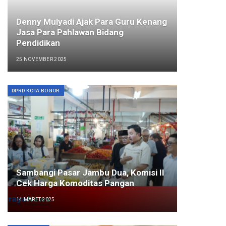
Denny Mulyadi Ajak Para Guru Kenang
Jasa Para Pahlawan Bidang
Pendidikan
25 NOVEMBER 2025
DPRD KOTA BOGOR
Sambangi Pasar Jambu Dua, Komisi II
Cek Harga Komoditas Pangan
14 MARET 2025