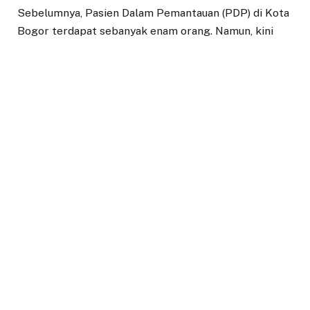
Sebelumnya, Pasien Dalam Pemantauan (PDP) di Kota
Bogor terdapat sebanyak enam orang. Namun, kini
menjadi lima orang lantaran satu orang dinyatakan
positif. Sedangkan, untuk Orang Dalam Pemantauan
(ODP) total keseluruhan sebanyak 109 dengan rincian
88 orang masih dalam perawatan dan 21 orang
dinyatakan sehat.
“Dari tiga kasus positif diantaranya Walikota, satu
pejabat pemkot dan satu pasien PDP yang sudah
dirawat sebelumnya. Ketiganya saat ini dirawat di
RSUD Kota Bogor. Hasil test terkonfirmasi positif
dari Labkesda Provinsi Jawa Barat,” ucap Sri yang juga
sebagai Jubir terkait penyebaran virus Covid-19.
Sekarang Dinkes fokus pada penelusuran tiga kasus
positif. Sudah dilakukan penelusuran, termasuk orang