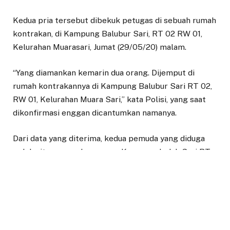
Kedua pria tersebut dibekuk petugas di sebuah rumah
kontrakan, di Kampung Balubur Sari, RT 02 RW 01,
Kelurahan Muarasari, Jumat (29/05/20) malam.
“Yang diamankan kemarin dua orang. Dijemput di
rumah kontrakannya di Kampung Balubur Sari RT 02,
RW 01, Kelurahan Muara Sari,” kata Polisi, yang saat
dikonfirmasi enggan dicantumkan namanya.
Dari data yang diterima, kedua pemuda yang diduga
pelaku itu merupakan warga Kampung Indah Sari RT
02, RW 01, Kelurahan Harjasari, Kecamatan Bogor
Selatan.
Soal kronologis, polisi enggan memberikan
keterangan lebih, sebab pihaknya belum mengetahui