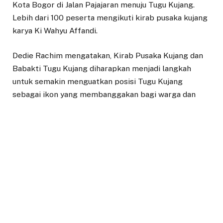
Kota Bogor di Jalan Pajajaran menuju Tugu Kujang.
Lebih dari 100 peserta mengikuti kirab pusaka kujang
karya Ki Wahyu Affandi.
Dedie Rachim mengatakan, Kirab Pusaka Kujang dan
Babakti Tugu Kujang diharapkan menjadi langkah
untuk semakin menguatkan posisi Tugu Kujang
sebagai ikon yang membanggakan bagi warga dan
Kota Bogor.
“Kirab Pusaka Kujang yang merupakan bagian dari
Babakti Tugu Kujang menjadi salah satu proses
budaya yang ke depan diharapkan dapat dijadikan
tradisi, sehingga menjadi nilai luhur budaya Bogor,”
kata Dedie Rachim, Minggu (7/6/2026).
Ketua Panitia Babakti Tugu Kujang, Ki Cecep Torik,
menuturkan bahwa Tugu Kujang merupakan ikon Kota