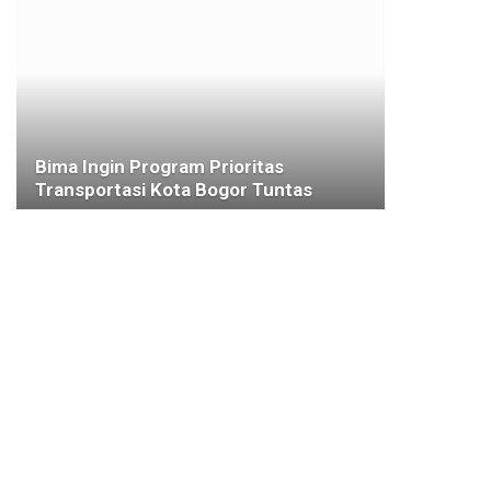
Bima Ingin Program Prioritas
Transportasi Kota Bogor Tuntas
21 SEPTEMBER 2022
JEMBATAN CIBALOK
Bima Arya Cek Jembatan Cibalok
Tajur yang Amblas, Perbaikan