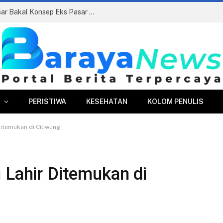
Siapkan Beauty Contest, Perumda Pasar Bakal Konsep Eks Pasar Bogor Jadi Kawasan Terpadu
PERISTIWA
KESEHATAN
KOLOM PENULIS
Ditemukan di Ciliwung
 Lahir Ditemukan di