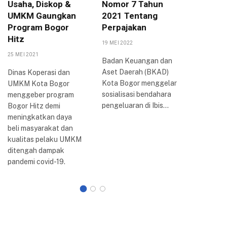
Usaha, Diskop &
Nomor 7 Tahun
Arya P
UMKM Gaungkan
2021 Tentang
Berbag
Program Bogor
Perpajakan
Inovasi
Hitz
Bogor
19 MEI 2022
25 MEI 2021
20 AGUSTUS
Badan Keuangan dan
Aset Daerah (BKAD)
Dinas Koperasi dan
Wali Kota
Kota Bogor menggelar
UMKM Kota Bogor
Arya me
sosialisasi bendahara
menggeber program
perkemb
pengeluaran di Ibis…
Bogor Hitz demi
reformasi 
meningkatkan daya
Kota Bogo
beli masyarakat dan
dilakuka
kualitas pelaku UMKM
ditengah dampak
pandemi covid-19.