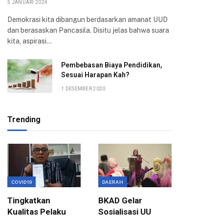
5 JANUARI 2024
Demokrasi kita dibangun berdasarkan amanat UUD
dan berasaskan Pancasila. Disitu jelas bahwa suara
kita, aspirasi…
Pembebasan Biaya Pendidikan,
Sesuai Harapan Kah?
1 DESEMBER 2020
Trending
COVID19
DAERAH
EKONOMI
Tingkatkan
BKAD Gelar
Evaluas
Kualitas Pelaku
Sosialisasi UU
Birokra