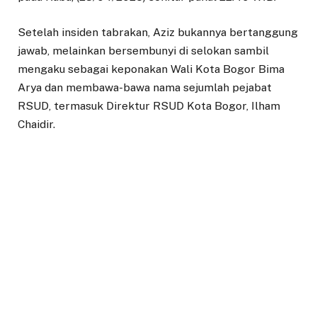
Setelah insiden tabrakan, Aziz bukannya bertanggung
jawab, melainkan bersembunyi di selokan sambil
mengaku sebagai keponakan Wali Kota Bogor Bima
Arya dan membawa-bawa nama sejumlah pejabat
RSUD, termasuk Direktur RSUD Kota Bogor, Ilham
Chaidir.
Kepada wartawan, Direktur RSUD Kota Bogor, Ilham
Chaidir, membenarkan kejadian tersebut dan
menegaskan bahwa Abdul Azis telah diberhentikan
dari pekerjaannya.
“Diberhentikan kang,” ujar Ilham singkat.
Peristiwa bermula saat Aziz yang berkendara ugal-
ugalan ditegur pengendara lain di Jalan Ahmad Yani.