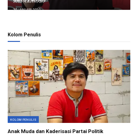
26 SEPTEMBER 2020
30 JANUARI 2020
Kolom Penulis
KOLOM PENULIS
Anak Muda dan Kaderisasi Partai Politik