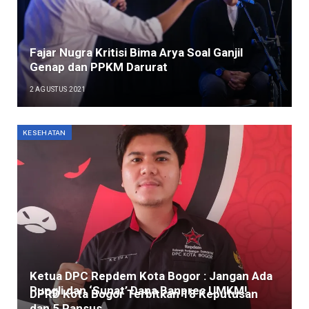
Fajar Nugra Kritisi Bima Arya Soal Ganjil
Genap dan PPKM Darurat
2 AGUSTUS 2021
KESEHATAN
Ketua DPC Repdem Kota Bogor : Jangan Ada
Pungli dan ‘Sunat’ Dana Banpres UMKM!
DPRD Kota Bogor Terbitkan 18 Keputusan
dan 5 Pansus