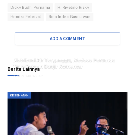
Dicky Budhi Purnama
H. Rivelino Rizky
Hendra Febrizal
Rino Indira Gusniawan
ADD A COMMENT
Distribusi Air Terganggu, Medsos Perumda
Tirta Pakuan Banjir Komentar
Berita Lainnya
27 SEPTEMBER 2022
KESEHATAN