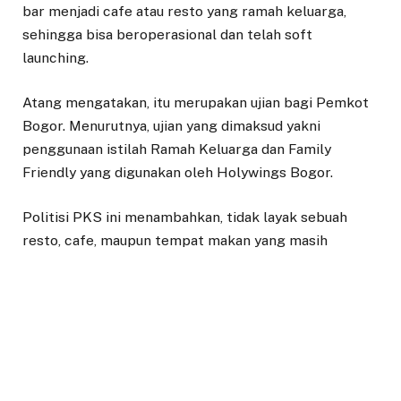
bar menjadi cafe atau resto yang ramah keluarga,
sehingga bisa beroperasional dan telah soft
launching.
Atang mengatakan, itu merupakan ujian bagi Pemkot
Bogor. Menurutnya, ujian yang dimaksud yakni
penggunaan istilah Ramah Keluarga dan Family
Friendly yang digunakan oleh Holywings Bogor.
Politisi PKS ini menambahkan, tidak layak sebuah
resto, cafe, maupun tempat makan yang masih
menjual alkohol meskipun di bawah 5%, namun
menggunakan istilah family friendly.
“Hapus saja istilah ramah keluarga, karena masih
tetap menjual minol dibawah 5 persen. Ini tidak sesuai
dengan visi kota Bogor ramah keluarga, bahkan tidak