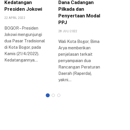
Kedatangan
Dana Cadangan
Sama, R
Presiden Jokowi
Pilkada dan
Kebera
Penyertaan Modal
Kampun
22 APRIL 2022
PPJ
11 OKTOBER
BOGOR – Presiden
28 JULI 2022
Jokowi mengunjungi
Pemerint
dua Pasar Tradisional
(Pemkot)
Wali Kota Bogor, Bima
di Kota Bogor, pada
menjalin 
Arya memberikan
Kamis (21/4/2022).
dengan U
penjelasan terkait
Kedatangannya…
Katolik 
penyampaian dua
(Unpar) 
Rancangan Peraturan
pendidika
Daerah (Raperda),
peneliti
yakni…