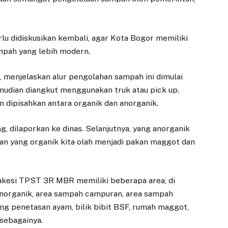
lu didiskusikan kembali, agar Kota Bogor memiliki
ampah yang lebih modern.
menjelaskan alur pengolahan sampah ini dimulai
mudian diangkut menggunakan truk atau pick up.
 dipisahkan antara organik dan anorganik.
g, dilaporkan ke dinas. Selanjutnya, yang anorganik
gkan yang organik kita olah menjadi pakan maggot dan
 Takesi TPST 3R MBR memiliki beberapa area, di
DAERAH
DAERAH
anorganik, area sampah campuran, area sampah
ng penetasan ayam, bilik bibit BSF, rumah maggot,
DPRD Kota Bogor
Ceu Atty Ajak
 sebagainya.
Terima Draft
Warga Bogor