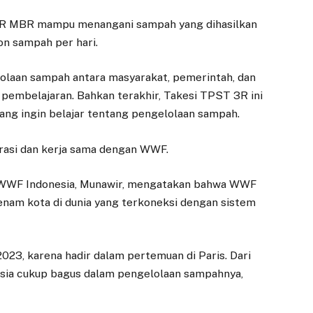
RAPBD 2026,
Belanja di Warung
Banggar Langsung
Tetangga untuk
 3R MBR mampu menangani sampah yang dihasilkan
Lakukan
Dukung UMKM
ton sampah per hari.
Pembahasan
16 JULI 2026
elolaan sampah antara masyarakat, pemerintah, dan
14 NOVEMBER 2025
BOGOR – Anggota
t pembelajaran. Bahkan terakhir, Takesi TPST 3R ini
DPRD Kota Bogor, Atty
BOGOR – DPRD Kota
ang ingin belajar tentang pengelolaan sampah.
Somaddikarya,
Bogor telah menerima
mengajak masyarakat
draft Rancangan
untuk mengubah
APBD 2026 Kota
borasi dan kerja sama dengan WWF.
kebiasaan berbelanja
Bogor yang
dengan…
diserahkan…
s WWF Indonesia, Munawir, mengatakan bahwa WWF
enam kota di dunia yang terkoneksi dengan sistem
023, karena hadir dalam pertemuan di Paris. Dari
esia cukup bagus dalam pengelolaan sampahnya,