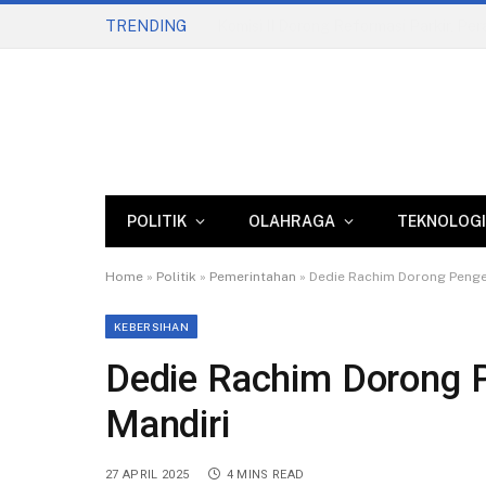
TRENDING
POLITIK
OLAHRAGA
TEKNOLOGI
Home
»
Politik
»
Pemerintahan
»
Dedie Rachim Dorong Penge
KEBERSIHAN
Dedie Rachim Dorong 
Mandiri
27 APRIL 2025
4 MINS READ