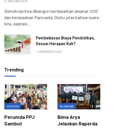
5 JANUARI 2024
Demokrasi kita dibangun berdasarkan amanat UUD
dan berasaskan Pancasila. Disitu jelas bahwa suara
kita, aspirasi…
Pembebasan Biaya Pendidikan,
Sesuai Harapan Kah?
1 DESEMBER 2020
Trending
COVID19
EKONOMI
EKONOMI
Perumda PPJ
Bima Arya
Pemkot
Sambut
Jelaskan Raperda
Unpar J