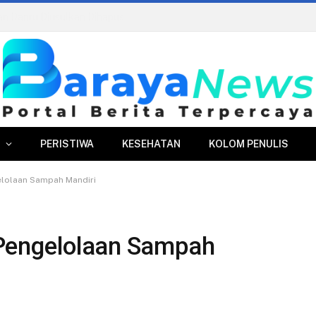
Edukasi Antikorupsi di Perumda Tirta Pakuan, Fokus pada Mitigasi Risiko dan AGHT
PERISTIWA
KESEHATAN
KOLOM PENULIS
lolaan Sampah Mandiri
Pengelolaan Sampah