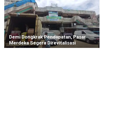
Demi Dongkrak Pendapatan, Pasar
Merdeka Segera Direvitalisasi
23 FEBRUARI 2023
KOTA BOGOR
Puncak HPN, Dany ‘Beler’ Bakal
Roasting Inohong Kota Bogor