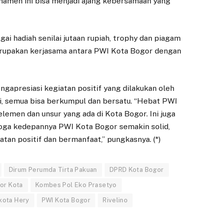
amen ini bisa menjadi ajang kebersamaan yang
i hadiah senilai jutaan rupiah, trophy dan piagam
erupakan kerjasama antara PWI Kota Bogor dengan
gapresiasi kegiatan positif yang dilakukan oleh
ini, semua bisa berkumpul dan bersatu. “Hebat PWI
emen dan unsur yang ada di Kota Bogor. Ini juga
moga kedepannya PWI Kota Bogor semakin solid,
an positif dan bermanfaat,” pungkasnya. (*)
Dirum Perumda Tirta Pakuan
DPRD Kota Bogor
ANTI KORUPSI
EKONOMI
or Kota
Kombes Pol Eko Prasetyo
Wujudkan Dunia
Dedie Rachim
ikota Hery
PWI Kota Bogor
Rivelino
Usaha Antikorupsi,
Harap Gedung