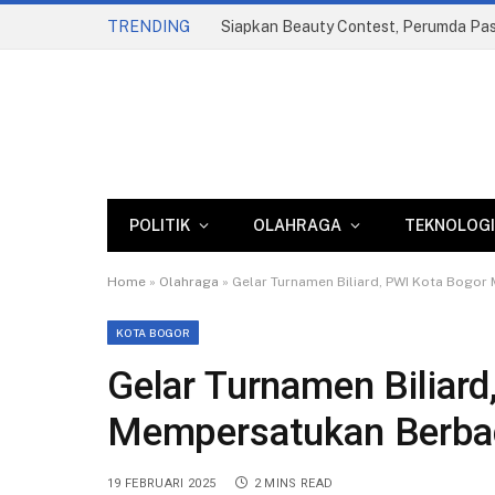
TRENDING
POLITIK
OLAHRAGA
TEKNOLOGI
Home
»
Olahraga
»
Gelar Turnamen Biliard, PWI Kota Bogor
KOTA BOGOR
Gelar Turnamen Biliard
Mempersatukan Berbag
19 FEBRUARI 2025
2 MINS READ