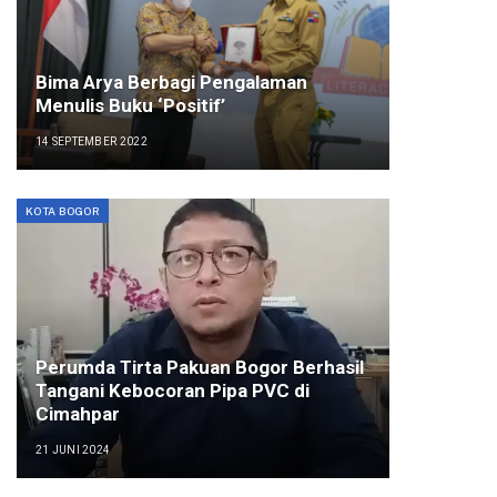
Bima Arya Berbagi Pengalaman
Menulis Buku ‘Positif’
14 SEPTEMBER 2022
KOTA BOGOR
Perumda Tirta Pakuan Bogor Berhasil
Tangani Kebocoran Pipa PVC di
Cimahpar
21 JUNI 2024