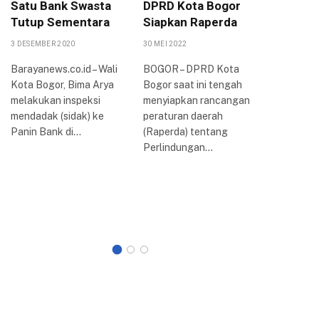
Satu Bank Swasta
DPRD Kota Bogor
Peruba
Tutup Sementara
Siapkan Raperda
PPAS 2
KUA-PP
3 DESEMBER 2020
30 MEI 2022
16 AGUSTUS
Barayanews.co.id – Wali
BOGOR – DPRD Kota
Kota Bogor, Bima Arya
Bogor saat ini tengah
Dewan Pe
melakukan inspeksi
menyiapkan rancangan
Rakyat D
mendadak (sidak) ke
peraturan daerah
Kota Bog
Panin Bank di…
(Raperda) tentang
rapat par
Perlindungan…
membaha
Kebijak