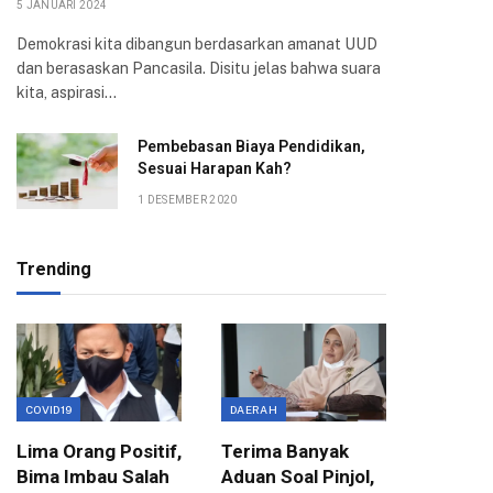
5 JANUARI 2024
Demokrasi kita dibangun berdasarkan amanat UUD
dan berasaskan Pancasila. Disitu jelas bahwa suara
kita, aspirasi…
Pembebasan Biaya Pendidikan,
Sesuai Harapan Kah?
1 DESEMBER 2020
Trending
COVID19
DAERAH
EKONOMI
Lima Orang Positif,
Terima Banyak
Wali Ko
Bima Imbau Salah
Aduan Soal Pinjol,
Sampai