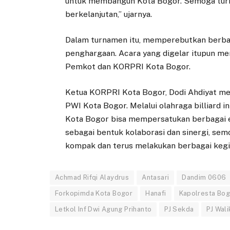
untuk membangun Kota Bogor. Semoga turn
berkelanjutan,” ujarnya.
Dalam turnamen itu, memperebutkan berbaga
penghargaan. Acara yang digelar itupun m
Pemkot dan KORPRI Kota Bogor.
Ketua KORPRI Kota Bogor, Dodi Ahdiyat men
PWI Kota Bogor. Melalui olahraga billiard 
Kota Bogor bisa mempersatukan berbagai el
sebagai bentuk kolaborasi dan sinergi, se
kompak dan terus melakukan berbagai kegiat
Achmad Rifqi Alaydrus
Antasari
Dandim 0606
Forkopimda Kota Bogor
Hanafi
Kapolresta Bog
Letkol Inf Dwi Agung Prihanto
PJ Sekda
PJ Wal