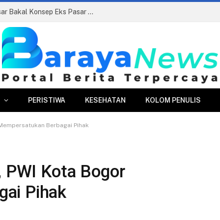
Siapkan Beauty Contest, Perumda Pasar Bakal Konsep Eks Pasar Bogor Jadi Kawasan Terpadu
PERISTIWA
KESEHATAN
KOLOM PENULIS
 Mempersatukan Berbagai Pihak
, PWI Kota Bogor
ai Pihak