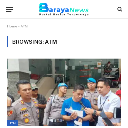
Home
»
ATM
BROWSING:
ATM
ATM