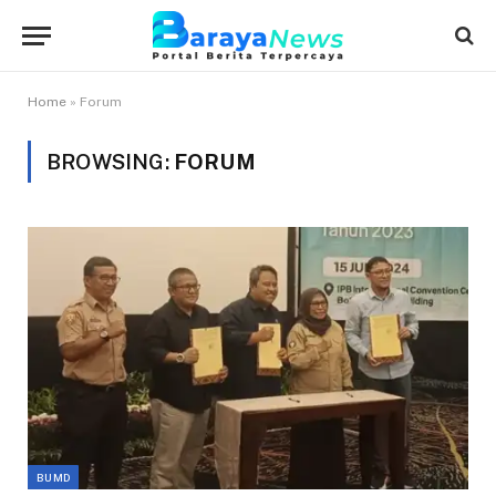
Home
»
Forum
BROWSING:
FORUM
BUMD