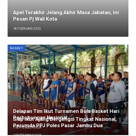
Apel Terakhir Jelang Akhir Masa Jabatan, Ini
Pesan Pj Wali Kota
18 FEBRUARI 2025
BASKET
Delapan Tim Ikut Turnamen Bola Basket Hari
Perhubungan Nasional
Siap Ikut Ajang Bergengsi Tingkat Nasional,
Perumda PPJ Poles Pasar Jambu Dua
7 SEPTEMBER 2024
2 SEPTEMBER 2025