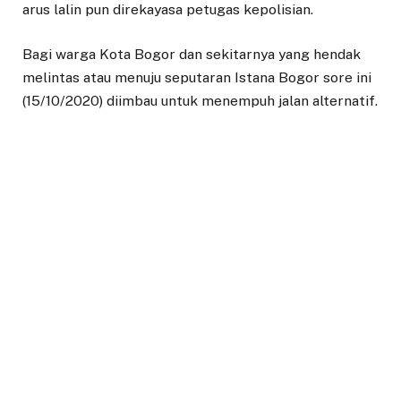
arus lalin pun direkayasa petugas kepolisian.
Bagi warga Kota Bogor dan sekitarnya yang hendak
melintas atau menuju seputaran Istana Bogor sore ini
(15/10/2020) diimbau untuk menempuh jalan alternatif.
Pantauan di lokasi, sejak pukul 14.30 WIB sejumlah
petugas gabungan antara TNI, polri dan satpol PP
sudah berjaga di seputaran Istana Bogor.
Tak hanya itu, sejumlah intel serta polisi berpakaian
preman nampak terlihat di sejumlah titik sekitaran
Istana Bogor.
ADD A COMMENT