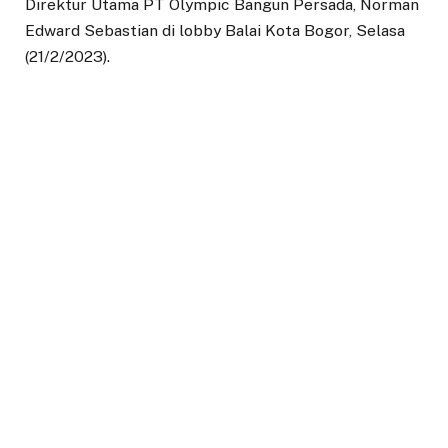
Direktur Utama PT Olympic Bangun Persada, Norman
Edward Sebastian di lobby Balai Kota Bogor, Selasa
(21/2/2023).
Wali Kota Bogor, Bima Arya mengatakan perjanjian
kesepakatan dengan PT Olympic Bangun Persada
yang baru saja ditandatangani ini sempat tertunda.