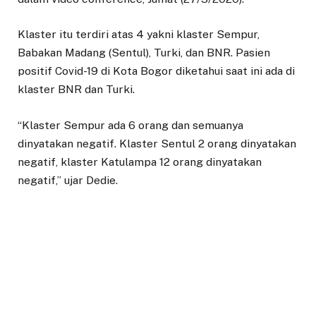
Klaster itu terdiri atas 4 yakni klaster Sempur,
Babakan Madang (Sentul), Turki, dan BNR. Pasien
positif Covid-19 di Kota Bogor diketahui saat ini ada di
klaster BNR dan Turki.
“Klaster Sempur ada 6 orang dan semuanya
dinyatakan negatif. Klaster Sentul 2 orang dinyatakan
negatif, klaster Katulampa 12 orang dinyatakan
negatif,” ujar Dedie.
Dia mengatakan data tersebut merupakan data
sementara rapid test dan masih menunggu hasil
pemeriksaan Orang Dalam Pantauan (ODP) lainnya.
“Terakhir ada 16 orang dari HIPMI yang di rapid test
semuanya negatif. Jadi, ada beberapa yang belum