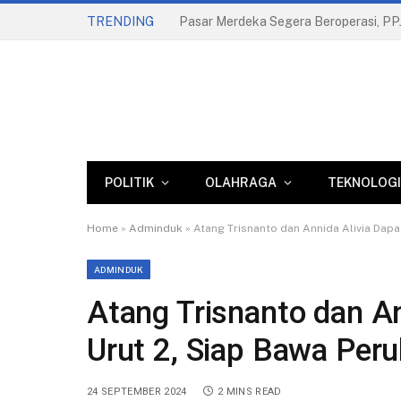
TRENDING
POLITIK
OLAHRAGA
TEKNOLOGI
Home
»
Adminduk
»
Atang Trisnanto dan Annida Alivia Dap
ADMINDUK
Atang Trisnanto dan A
Urut 2, Siap Bawa Per
24 SEPTEMBER 2024
2 MINS READ