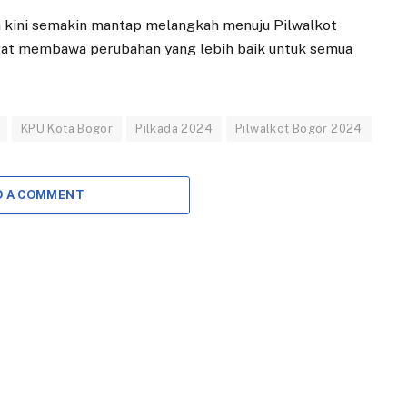
a kini semakin mantap melangkah menuju Pilwalkot
at membawa perubahan yang lebih baik untuk semua
KPU Kota Bogor
Pilkada 2024
Pilwalkot Bogor 2024
D A COMMENT
ANTI KORUPSI
EKONOMI
Wujudkan Dunia
Dedie Rachim
Usaha Antikorupsi,
Harap Gedung