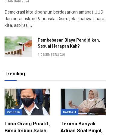
5 JANUARI 2024
Demokrasi kita dibangun berdasarkan amanat UUD
dan berasaskan Pancasila. Disitu jelas bahwa suara
kita, aspirasi…
Pembebasan Biaya Pendidikan,
Sesuai Harapan Kah?
1 DESEMBER 2020
Trending
COVID19
DAERAH
EKONOMI
Lima Orang Positif,
Terima Banyak
Wali Ko
Bima Imbau Salah
Aduan Soal Pinjol,
Sampai