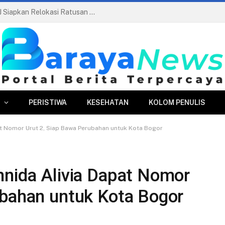
Pasar Merdeka Segera Beroperasi, PPJ Siapkan Relokasi Ratusan Pedagang dan PKL
PERISTIWA
KESEHATAN
KOLOM PENULIS
at Nomor Urut 2, Siap Bawa Perubahan untuk Kota Bogor
nnida Alivia Dapat Nomor
ubahan untuk Kota Bogor