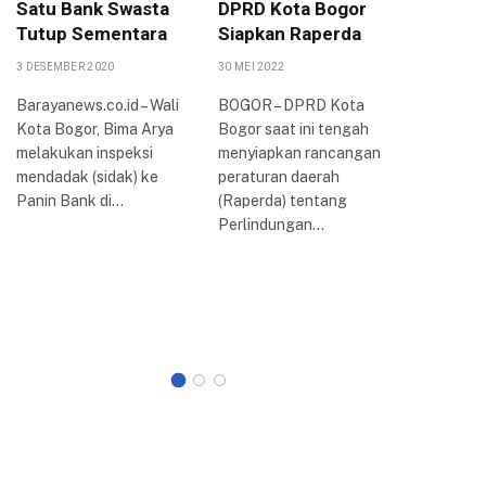
Satu Bank Swasta
DPRD Kota Bogor
Peruba
Tutup Sementara
Siapkan Raperda
PPAS 2
KUA-PP
3 DESEMBER 2020
30 MEI 2022
16 AGUSTUS
Barayanews.co.id – Wali
BOGOR – DPRD Kota
Kota Bogor, Bima Arya
Bogor saat ini tengah
Dewan Pe
melakukan inspeksi
menyiapkan rancangan
Rakyat D
mendadak (sidak) ke
peraturan daerah
Kota Bog
Panin Bank di…
(Raperda) tentang
rapat par
Perlindungan…
membaha
Kebijak