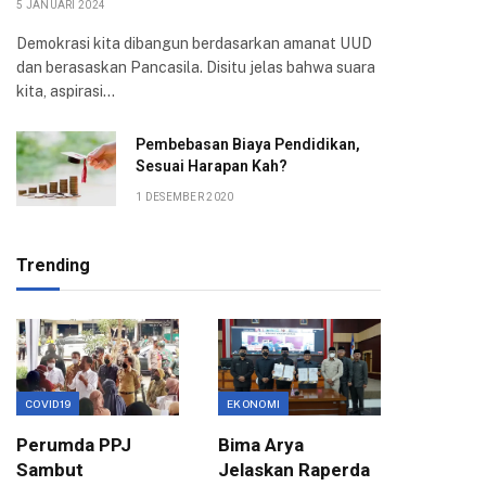
5 JANUARI 2024
Demokrasi kita dibangun berdasarkan amanat UUD
dan berasaskan Pancasila. Disitu jelas bahwa suara
kita, aspirasi…
Pembebasan Biaya Pendidikan,
Sesuai Harapan Kah?
1 DESEMBER 2020
Trending
COVID19
EKONOMI
EKONOMI
Perumda PPJ
Bima Arya
Pemkot
Sambut
Jelaskan Raperda
Unpar J