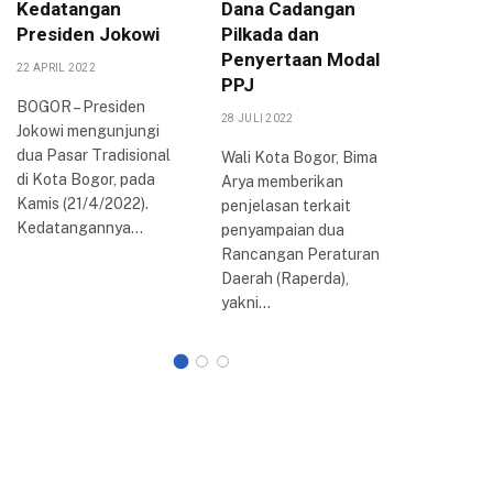
Kedatangan
Dana Cadangan
Sama, R
Presiden Jokowi
Pilkada dan
Kebera
Penyertaan Modal
Kampun
22 APRIL 2022
PPJ
11 OKTOBER
BOGOR – Presiden
28 JULI 2022
Jokowi mengunjungi
Pemerint
dua Pasar Tradisional
(Pemkot)
Wali Kota Bogor, Bima
di Kota Bogor, pada
menjalin 
Arya memberikan
Kamis (21/4/2022).
dengan U
penjelasan terkait
Kedatangannya…
Katolik 
penyampaian dua
(Unpar) 
Rancangan Peraturan
pendidika
Daerah (Raperda),
peneliti
yakni…