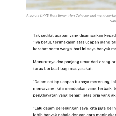
Anggota DPRD Kota Bogor, Heri Cahyono saat mendonorkan
Sab
Tak sedikit ucapan yang disampaikan kepada
“Iya betul, terimakasih atas ucapan ulang ta
kerabat serta warga, hari ini saya banyak m
Menurutnya doa panjang umur dari orang-ora
terus berbuat bagi masyarakat.
“Dalam setiap ucapan itu saya merenung, la
menyayangi kita mendoakan yang terbaik, te
penghayatan yang benar,” jelas pria yang ak
“Lalu dalam perenungan saya, kita juga be
lebih banyak pahala dengan cara meningka