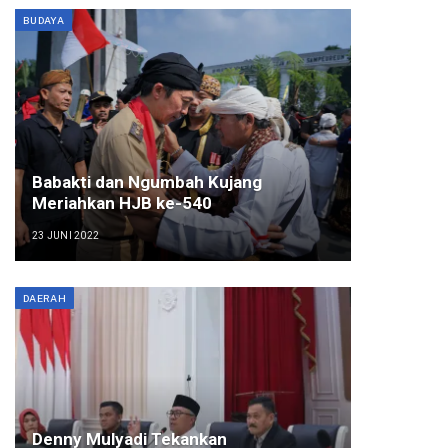
BUDAYA
Babakti dan Ngumbah Kujang
Meriahkan HJB ke-540
23 JUNI 2022
DAERAH
Denny Mulyadi Tekankan