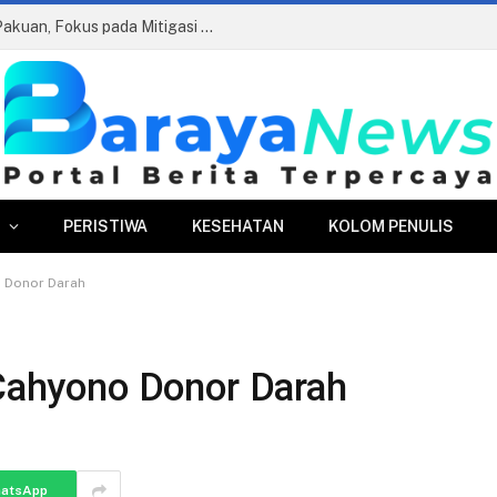
Edukasi Antikorupsi di Perumda Tirta Pakuan, Fokus pada Mitigasi Risiko dan AGHT
PERISTIWA
KESEHATAN
KOLOM PENULIS
o Donor Darah
 Cahyono Donor Darah
atsApp