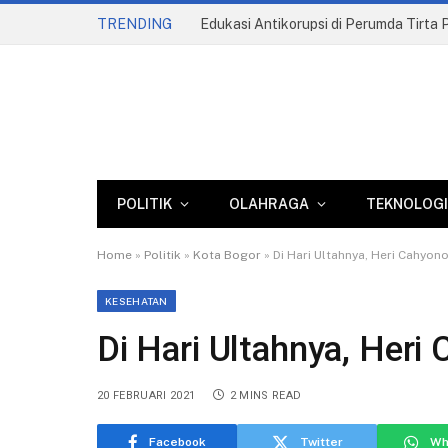
TRENDING
POLITIK
OLAHRAGA
TEKNOLOGI
Home
»
Politik
»
Kota Bogor
»
Di Hari Ultahnya, Heri Cahyon
KESEHATAN
Di Hari Ultahnya, Heri
20 FEBRUARI 2021
2 MINS READ
Facebook
Twitter
Wh