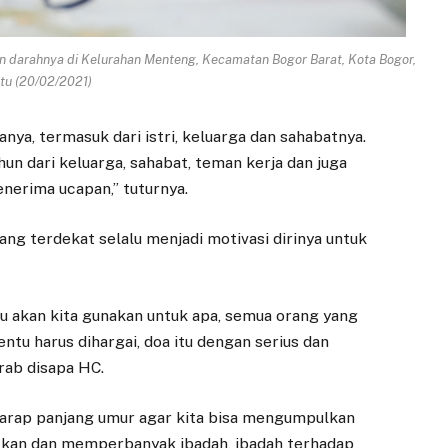
 darahnya di Kelurahan Menteng, Kecamatan Bogor Barat, Kota Bogor,
tu
(20/02/2021)
nya, termasuk dari istri, keluarga dan sahabatnya.
hun dari keluarga, sahabat, teman kerja dan juga
enerima ucapan,” tuturnya.
ng terdekat selalu menjadi motivasi dirinya untuk
lu akan kita gunakan untuk apa, semua orang yang
ntu harus dihargai, doa itu dengan serius dan
rab disapa HC.
DAERAH
DAERAH
DPRD Kota Bogor
Ceu Atty Ajak
rharap panjang umur agar kita bisa mengumpulkan
Terima Draft
Warga Bogor
tkan dan memperbanyak ibadah, ibadah terhadap