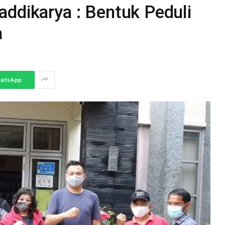
ddikarya : Bentuk Peduli
a
atsApp