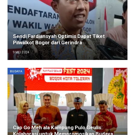
Sendi Fardiansyah Optimis Dapat Tiket
Pilwalkot Bogor dari Gerindra
9 MEI 2024
BUDAYA
Cap Go Meh ala Kampung Pulo Geulis:
Kolaborasi untuk Mempromosikan Budaya