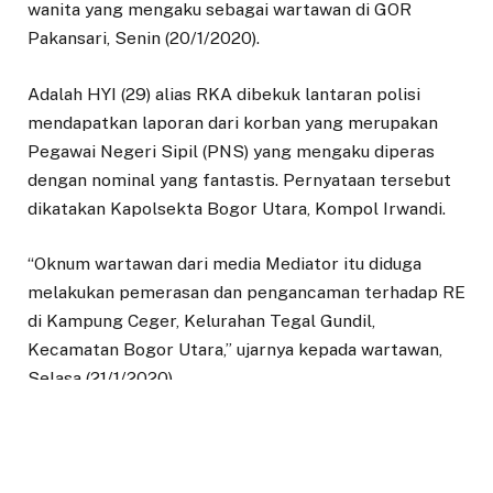
wanita yang mengaku sebagai wartawan di GOR
Pakansari, Senin (20/1/2020).
Adalah HYI (29) alias RKA dibekuk lantaran polisi
mendapatkan laporan dari korban yang merupakan
Pegawai Negeri Sipil (PNS) yang mengaku diperas
dengan nominal yang fantastis. Pernyataan tersebut
dikatakan Kapolsekta Bogor Utara, Kompol Irwandi.
“Oknum wartawan dari media Mediator itu diduga
melakukan pemerasan dan pengancaman terhadap RE
di Kampung Ceger, Kelurahan Tegal Gundil,
Kecamatan Bogor Utara,” ujarnya kepada wartawan,
Selasa (21/1/2020).
Irwandi menuturkan, pelaku sendiri menggunakan
modus dengan menuding korban telah keluar dari
hotel di wilayah Gadog, Kabupaten Bogor bersama