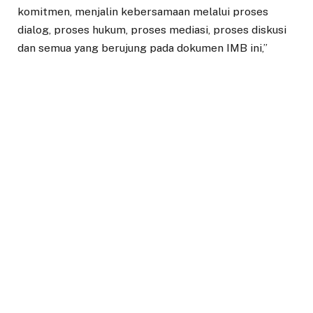
komitmen, menjalin kebersamaan melalui proses
dialog, proses hukum, proses mediasi, proses diskusi
dan semua yang berujung pada dokumen IMB ini,”
ungkap Bima Arya.
Bima mengungkapkan bahwa DNA Kota Bogor adalah
yang menghargai kebersamaan dalam keberagaman
dan harus dirawat serta dipastikan terus tumbuh
sepanjang kota ini berdiri. “Mengupayakan,
mengusahakan, menguatkan kebersamaan dalam
keberagaman adalah bagian yang tidak terpisahkan
dari prose hari ini. Jadi dokumen IMB ini bukan proses
akhir, ini untuk merayakan keberagaman, untuk
memberi penghormatan terhadap hak-hak asasi
manusia, untuk memuliakan hak untuk beribadah untuk
semua agama dan kepercayaan tanpa terkecuali,” jelas
Bima.