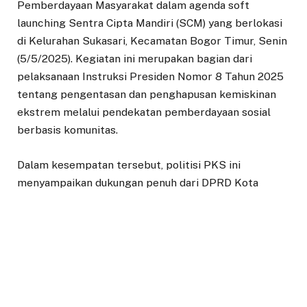
Pemberdayaan Masyarakat dalam agenda soft
launching Sentra Cipta Mandiri (SCM) yang berlokasi
di Kelurahan Sukasari, Kecamatan Bogor Timur, Senin
(5/5/2025). Kegiatan ini merupakan bagian dari
pelaksanaan Instruksi Presiden Nomor 8 Tahun 2025
tentang pengentasan dan penghapusan kemiskinan
ekstrem melalui pendekatan pemberdayaan sosial
berbasis komunitas.
Dalam kesempatan tersebut, politisi PKS ini
menyampaikan dukungan penuh dari DPRD Kota
Bogor terhadap langkah-langkah kolaboratif lintas
sektor yang melibatkan pemerintah pusat, daerah,
dunia pendidikan, sektor swasta, hingga lembaga
filantropi. Ia menekankan bahwa kolaborasi ini sangat
penting untuk menciptakan sistem pemberdayaan
yang terstruktur, berkelanjutan, dan menyentuh