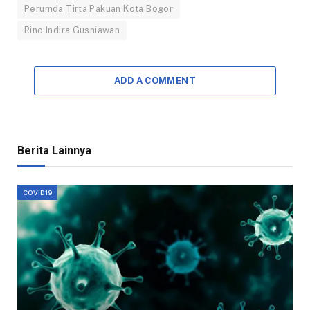
Perumda Tirta Pakuan Kota Bogor
Rino Indira Gusniawan
ADD A COMMENT
Berita Lainnya
COVID19