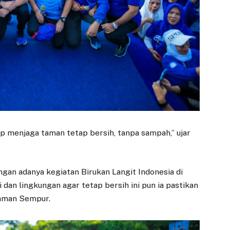
Kemiskinan, Atty
untuk Proyek
Somaddikarya
PSEL Bogor Raya
Desak OPD Fokus
14 MARET 2026
pada Program Pro-
BOGOR – Wali Kota
Rakyat
Bogor, Dedie A.
19 JULI 2025
Rachim, menerima
kunjungan Danantara
BOGOR – Dalam rapat
bersama Badan Usaha
koordinasi Panitia
Pelaksana…
Khusus (Pansus)
RPJMD Kota Bogor,
anggota DPRD Kota
ap menjaga taman tetap bersih, tanpa sampah,” ujar
Bogor…
gan adanya kegiatan Birukan Langit Indonesia di
dan lingkungan agar tetap bersih ini pun ia pastikan
Taman Sempur.