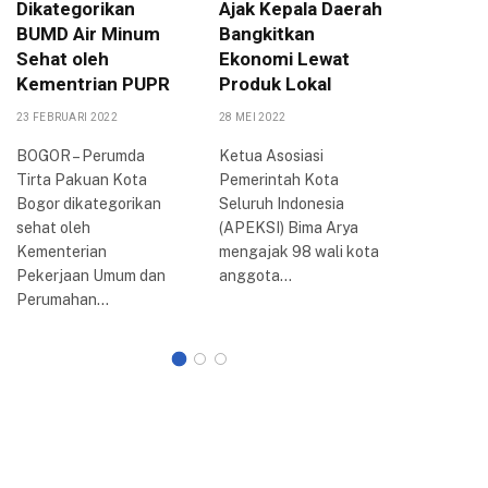
Dikategorikan
Ajak Kepala Daerah
Jabar A
BUMD Air Minum
Bangkitkan
Raker k
Sehat oleh
Ekonomi Lewat
Kota B
Kementrian PUPR
Produk Lokal
4 SEPTEMBE
23 FEBRUARI 2022
28 MEI 2022
BOGOR – 
(Raker) k
BOGOR – Perumda
Ketua Asosiasi
Persatua
Tirta Pakuan Kota
Pemerintah Kota
Indonesia
Bogor dikategorikan
Seluruh Indonesia
Bogor ya
sehat oleh
(APEKSI) Bima Arya
selama…
Kementerian
mengajak 98 wali kota
Pekerjaan Umum dan
anggota…
Perumahan…