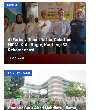
EKONOMI
Al Farissy Resmi Daftar Caketum
HIPMI Kota Bogor, Kantongi 33
Rekomendasi
16 JUNI 2025
HARLAH KE-100 NU
Sambut Satu Abad Nahdlatul Ulama,