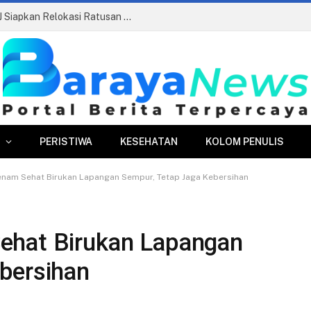
Pasar Merdeka Segera Beroperasi, PPJ Siapkan Relokasi Ratusan Pedagang dan PKL
PERISTIWA
KESEHATAN
KOLOM PENULIS
nam Sehat Birukan Lapangan Sempur, Tetap Jaga Kebersihan
ehat Birukan Lapangan
bersihan