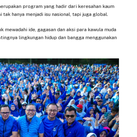
merupakan program yang hadir dari keresahan kaum
tak hanya menjadi isu nasional, tapi juga global.
uk mewadahi ide, gagasan dan aksi para kawula muda
tingnya lingkungan hidup dan bangga menggunakan
EKONOMI
DAERAH
Pansus RPJMD
Danantara Tunjuk
Dorong Penurunan
Investor Tiongkok