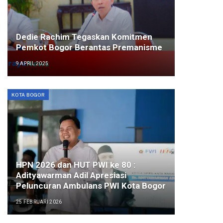
Dedie Rachim Tegaskan Komitmen
Pemkot Bogor Berantas Premanisme
9 APRIL 2025
KOTA BOGOR
HPN 2026 dan HUT PWI ke 80 :
Adityawarman Adil Apresiasi
Peluncuran Ambulans PWI Kota Bogor
25 FEBRUARI 2026