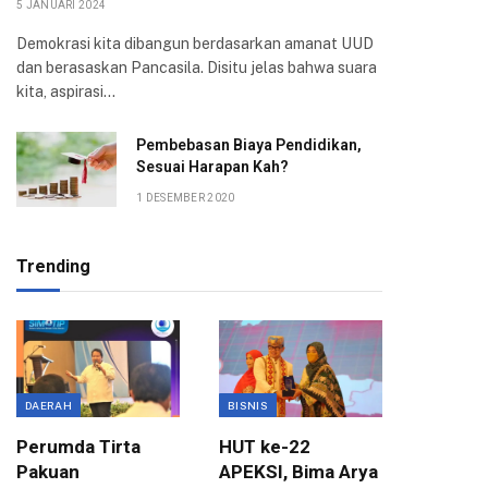
5 JANUARI 2024
Demokrasi kita dibangun berdasarkan amanat UUD
dan berasaskan Pancasila. Disitu jelas bahwa suara
kita, aspirasi…
Pembebasan Biaya Pendidikan,
Sesuai Harapan Kah?
1 DESEMBER 2020
Trending
DAERAH
BISNIS
BOGOR
Perumda Tirta
HUT ke-22
Kompak
Pakuan
APEKSI, Bima Arya
Atang h