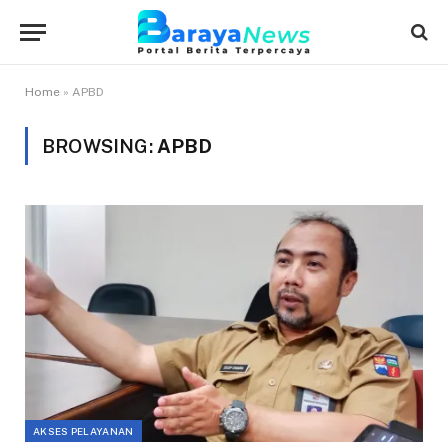
Home
»
APBD
BROWSING:
APBD
AKSES PELAYANAN