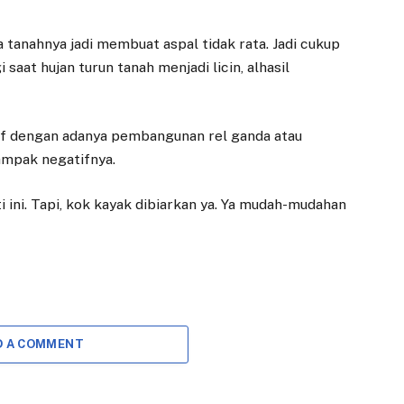
a tanahnya jadi membuat aspal tidak rata. Jadi cukup
aat hujan turun tanah menjadi licin, alhasil
if dengan adanya pembangunan rel ganda atau
dampak negatifnya.
ti ini. Tapi, kok kayak dibiarkan ya. Ya mudah-mudahan
DAERAH
DAERAH
D A COMMENT
Tirta Pakuan
Tirta Pakuan
Dorong Perspektif
Tekan Angka