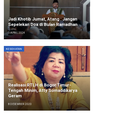
Jadi Khotib Jumat, Atang : Jangan
Sepelekan Doa di Bulan Ramadhan
3 APRIL 2024
KESEHATAN
Realisasi RTLH di Bogor Timur-
Tengah Minim, Atty Somaddikarya
Geram
8 DESEMBER 2020