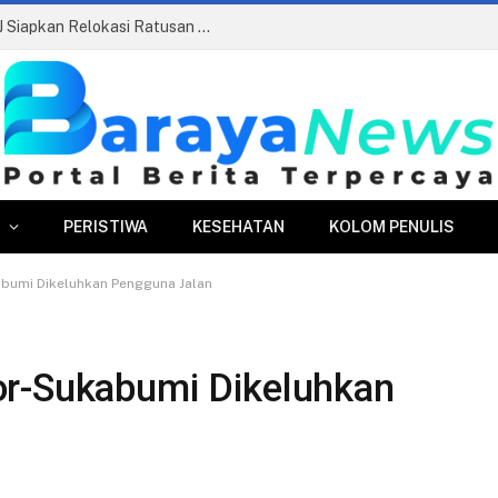
ran Danru Diusulkan Dihapus
PERISTIWA
KESEHATAN
KOLOM PENULIS
bumi Dikeluhkan Pengguna Jalan
or-Sukabumi Dikeluhkan