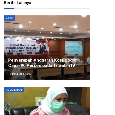
Berita Lainnya
APBD
Penyerapan Anggaran Kota Bogor
Capai 90 Persen pada Triwulan IV
11 DESEMBER 2024
KESEHATAN