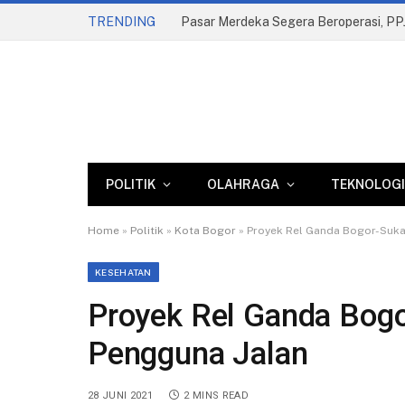
TRENDING
Komisi II Dorong Reformasi Parkir, Pe
POLITIK
OLAHRAGA
TEKNOLOGI
Home
»
Politik
»
Kota Bogor
»
Proyek Rel Ganda Bogor-Suka
KESEHATAN
Proyek Rel Ganda Bog
Pengguna Jalan
28 JUNI 2021
2 MINS READ