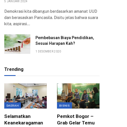
5 JANUARI 2024
Demokrasi kita dibangun berdasarkan amanat UUD
dan berasaskan Pancasila. Disitu jelas bahwa suara
kita, aspirasi…
Pembebasan Biaya Pendidikan,
Sesuai Harapan Kah?
1 DESEMBER 2020
Trending
DAERAH
BISNIS
BANTUAN
Selamatkan
Pemkot Bogor –
Dinsos 
Keanekaragaman
Grab Gelar Temu
Bina Ra