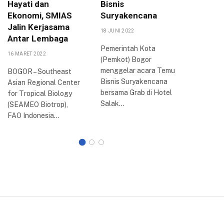
Hayati dan
Bisnis
dan E-
Ekonomi, SMIAS
Suryakencana
Penyal
Jalin Kerjasama
18 JUNI 2022
15 SEPTEMB
Antar Lembaga
Pemerintah Kota
Dinas Sos
16 MARET 2022
(Pemkot) Bogor
Kota Bog
menggelar acara Temu
rapat eva
BOGOR – Southeast
Bisnis Suryakencana
kecamat
Asian Regional Center
bersama Grab di Hotel
program
for Tropical Biology
Salak…
2022 di…
(SEAMEO Biotrop),
FAO Indonesia…