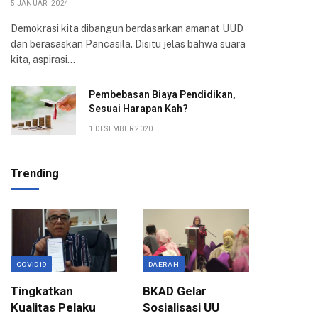
5 JANUARI 2024
Demokrasi kita dibangun berdasarkan amanat UUD
dan berasaskan Pancasila. Disitu jelas bahwa suara
kita, aspirasi…
Pembebasan Biaya Pendidikan,
Sesuai Harapan Kah?
1 DESEMBER 2020
Trending
COVID19
DAERAH
EKONOMI
Tingkatkan
BKAD Gelar
Evaluas
Kualitas Pelaku
Sosialisasi UU
Birokra