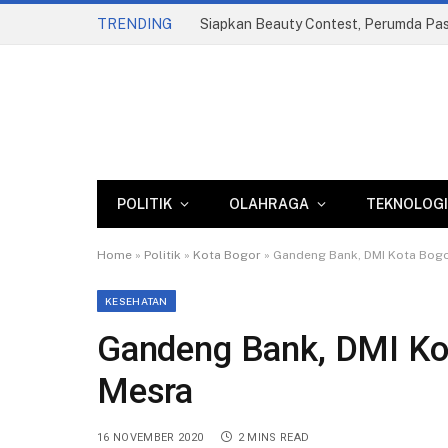
TRENDING
POLITIK
OLAHRAGA
TEKNOLOGI
Home
»
Politik
»
Kota Bogor
»
Gandeng Bank, DMI Kota Bogor
KESEHATAN
Gandeng Bank, DMI Kot
Mesra
16 NOVEMBER 2020
2 MINS READ