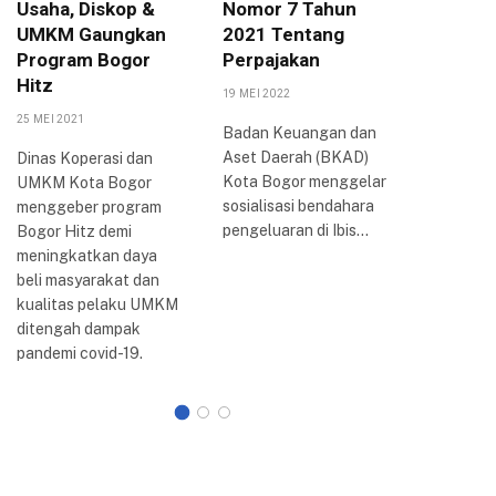
Usaha, Diskop &
Nomor 7 Tahun
Arya P
UMKM Gaungkan
2021 Tentang
Berbag
Program Bogor
Perpajakan
Inovasi
Hitz
Bogor
19 MEI 2022
25 MEI 2021
20 AGUSTUS
Badan Keuangan dan
Aset Daerah (BKAD)
Dinas Koperasi dan
Wali Kota
Kota Bogor menggelar
UMKM Kota Bogor
Arya me
sosialisasi bendahara
menggeber program
perkemb
pengeluaran di Ibis…
Bogor Hitz demi
reformasi 
meningkatkan daya
Kota Bogo
beli masyarakat dan
dilakuka
kualitas pelaku UMKM
ditengah dampak
pandemi covid-19.