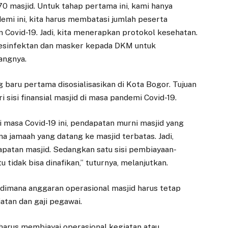
870 masjid. Untuk tahap pertama ini, kami hanya
mi ini, kita harus membatasi jumlah peserta
Covid-19. Jadi, kita menerapkan protokol kesehatan.
 desinfektan dan masker kepada DKM untuk
angnya.
 baru pertama disosialisasikan di Kota Bogor. Tujuan
sisi finansial masjid di masa pandemi Covid-19.
di masa Covid-19 ini, pendapatan murni masjid yang
na jamaah yang datang ke masjid terbatas. Jadi,
apatan masjid. Sedangkan satu sisi pembiayaan-
 tidak bisa dinafikan,” tuturnya, melanjutkan.
 dimana anggaran operasional masjid harus tetap
iatan dan gaji pegawai.
 harus membiayai operasional kegiatan atau