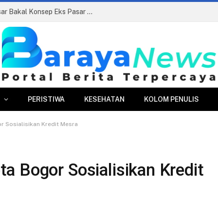
Siapkan Beauty Contest, Perumda Pasar Bakal Konsep Eks Pasar Bogor Jadi Kawasan Terpadu
PERISTIWA
KESEHATAN
KOLOM PENULIS
 Sosialisikan Kredit Mesra
a Bogor Sosialisikan Kredit