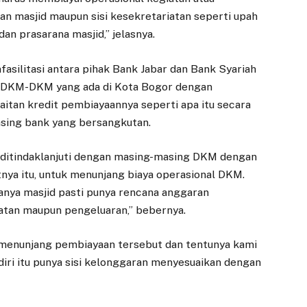
an masjid maupun sisi kesekretariatan seperti upah
dan prasarana masjid,” jelasnya.
asilitasi antara pihak Bank Jabar dan Bank Syariah
t DKM-DKM yang ada di Kota Bogor dengan
itan kredit pembiayaannya seperti apa itu secara
asing bank yang bersangkutan.
an ditindaklanjuti dengan masing-masing DKM dengan
nya itu, untuk menunjang biaya operasional DKM.
anya masjid pasti punya rencana anggaran
patan maupun pengeluaran,” bebernya.
uk menunjang pembiayaan tersebut dan tentunya kami
DAERAH
DAERAH
iri itu punya sisi kelonggaran menyesuaikan dengan
Pasar Gembrong
Rapat Kerja
Sukasari Siap
dengan