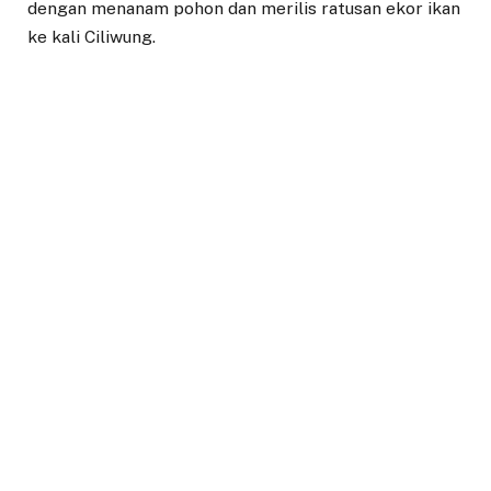
dengan menanam pohon dan merilis ratusan ekor ikan
ke kali Ciliwung.
Pada sambutannya, Ia menyampaikan ucapan selamat
kepada PDI Perjuangan serta berharap agar partai
berlambang banteng ini terus berkiprah bagi