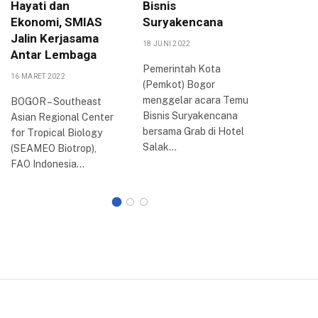
Hayati dan
Bisnis
dan E-
Ekonomi, SMIAS
Suryakencana
Penyal
Jalin Kerjasama
18 JUNI 2022
15 SEPTEMB
Antar Lembaga
Pemerintah Kota
Dinas Sos
16 MARET 2022
(Pemkot) Bogor
Kota Bog
menggelar acara Temu
rapat eva
BOGOR – Southeast
Bisnis Suryakencana
kecamat
Asian Regional Center
bersama Grab di Hotel
program
for Tropical Biology
Salak…
2022 di…
(SEAMEO Biotrop),
FAO Indonesia…