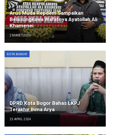
Arus Muda Repdem Sampaikan
Belasungkawa Wafatnya Ayatollah Ali
Khamenei
2 MARET 2026
KOTA BOGOR
DPRD Kota Bogor Bahas LKPJ
Terakhir Bima Arya
23 APRIL 2024