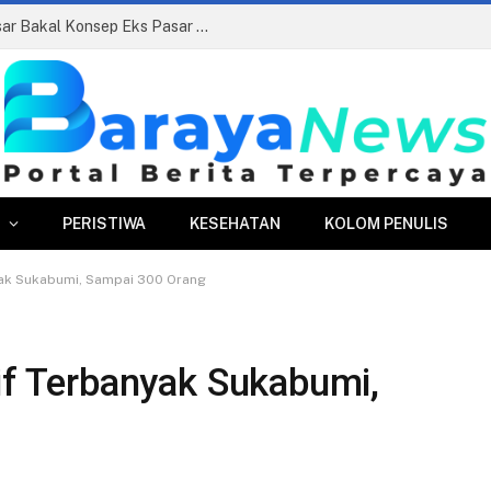
Siapkan Beauty Contest, Perumda Pasar Bakal Konsep Eks Pasar Bogor Jadi Kawasan Terpadu
PERISTIWA
KESEHATAN
KOLOM PENULIS
nyak Sukabumi, Sampai 300 Orang
tif Terbanyak Sukabumi,