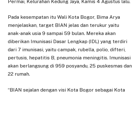
Permai, Kelurahan Kedung Jaya, Kamis 4 Agustus lalu.
Pada kesempatan itu Wali Kota Bogor, Bima Arya
menjelaskan, target BIAN jelas dan terukur yaitu
anak-anak usia 9 sampai 59 bulan. Mereka akan
diberikan Imunisasi Dasar Lengkap (IDL) yang terdiri
dari 7 imunisasi, yaitu campak, rubella, polio, difteri,
pertusis, hepatitis B, pneumonia meningitis. Imunisasi
akan berlangsung di 959 posyandu, 25 puskesmas dan
22 rumah.
“BIAN sejalan dengan visi Kota Bogor sebagai Kota
Layak Bagi Keluarga, salah satunya fokus pada
kesehatan anak. Kita ingin anak-anak tumbuh sehat,
kuat dan kita mendapatkan bonus demografi maka
harus betul-betul dipastikan semuanya sadar,”
jelasnya.