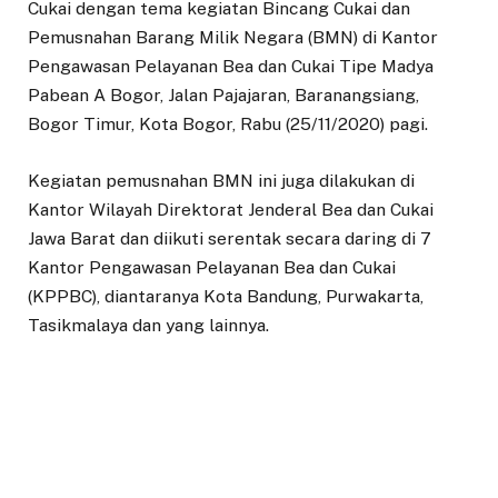
Cukai dengan tema kegiatan Bincang Cukai dan
Pemusnahan Barang Milik Negara (BMN) di Kantor
Pengawasan Pelayanan Bea dan Cukai Tipe Madya
Pabean A Bogor, Jalan Pajajaran, Baranangsiang,
Bogor Timur, Kota Bogor, Rabu (25/11/2020) pagi.
Kegiatan pemusnahan BMN ini juga dilakukan di
Kantor Wilayah Direktorat Jenderal Bea dan Cukai
Jawa Barat dan diikuti serentak secara daring di 7
Kantor Pengawasan Pelayanan Bea dan Cukai
(KPPBC), diantaranya Kota Bandung, Purwakarta,
Tasikmalaya dan yang lainnya.
Sekda Kota Bogor, Syarifah Sofiah menuturkan, BMN
yang dimusnahkan merupakan hasil temuan-temuan di
Jawa Barat yang jumlahnya cukup besar, sekitar Rp 5
Miliar. Pemerintah Kota (Pemkot) Bogor mendukung
kegiatan tersebut.