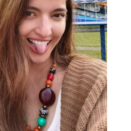
DAERAH
DAERAH
Pasar Gembrong
Rapat Kerja
Sukasari Siap
dengan