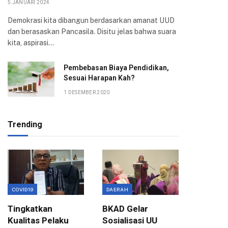
5 JANUARI 2024
Demokrasi kita dibangun berdasarkan amanat UUD
dan berasaskan Pancasila. Disitu jelas bahwa suara
kita, aspirasi…
Pembebasan Biaya Pendidikan,
Sesuai Harapan Kah?
1 DESEMBER 2020
Trending
COVID19
DAERAH
EKONOMI
Tingkatkan
BKAD Gelar
Evaluas
Kualitas Pelaku
Sosialisasi UU
Birokra