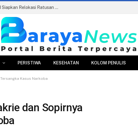
Pasar Merdeka Segera Beroperasi, PPJ Siapkan Relokasi Ratusan Pedagang dan PKL
PERISTIWA
KESEHATAN
KOLOM PENULIS
a Tersangka Kasus Narkoba
krie dan Sopirnya
oba