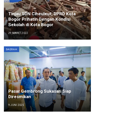
Tinjau SDN Ciheuleut, DPRD Kota
Bogor Prihatin Dengan Kondisi
Sekolah di Kota Bogor
29 MARET 2022
DAERAH
Pasar Gembrong Sukasari Siap
Diresmikan
9 JUNI 2025