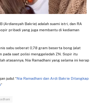
Diresmikan
Dinkukmdagin,
Komisi IV DPRD
9 JUNI 2025
Bogor Fokus
BOGOR – Progres
Inflasi dan
pembangunan Pasar
Penguatan UMKM
 (Ardiansyah Bakrie) adalah suami istri, dan RA
Gembrong Sukasari di
sopir pribadi yang juga membantu di kediaman
28 JANUARI 2026
Jalan Siliwangi,
Kecamatan Bogor
BOGOR – Komisi IV
Timur, Kota Bogor…
DPRD Kota Bogor
nis sabu seberat 0,78 gram beserta bong (alat
menggelar rapat kerja
n pada saat polisi menggeledah ZN. Sopir itu
bersama Dinas
ah atasannya, Nia Ramadhani yang selama ini kerap
Koperasi, Usaha
Kecil…
an judul “
Nia Ramadhani dan Ardi Bakrie Ditangkap
m
“
madhani