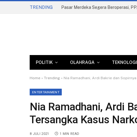
TRENDING
POLITIK
OLAHRAGA
TEKNOLOGI
Home
»
Trending
»
Nia Ramadhani, Ardi Bakrie dan Sopirny
ENTERTAINMENT
Nia Ramadhani, Ardi Ba
Tersangka Kasus Nark
8 JULI 2021
1 MIN READ