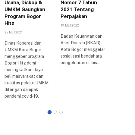
Usaha, Diskop &
Nomor 7 Tahun
Arya P
UMKM Gaungkan
2021 Tentang
Berbag
Program Bogor
Perpajakan
Inovasi
Hitz
Bogor
19 MEI 2022
25 MEI 2021
20 AGUSTUS
Badan Keuangan dan
Aset Daerah (BKAD)
Dinas Koperasi dan
Wali Kota
Kota Bogor menggelar
UMKM Kota Bogor
Arya me
sosialisasi bendahara
menggeber program
perkemb
pengeluaran di Ibis…
Bogor Hitz demi
reformasi 
meningkatkan daya
Kota Bogo
beli masyarakat dan
dilakuka
kualitas pelaku UMKM
ditengah dampak
pandemi covid-19.