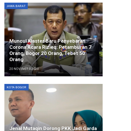
JAWA BARAT
Muncul Klaster Baru Penyebaran
Corona Acara Rizieq: Petamburan 7
Orang, Bogor 20 Orang, Tebet 50
Orang
20 NOVEMBER 2020
KOTA BOGOR
Jenal Mutaqin Dorong PKK Jadi Garda