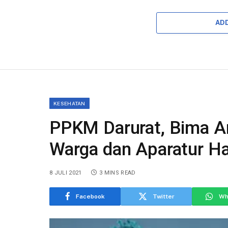
AD
KESEHATAN
PPKM Darurat, Bima Ar
Warga dan Aparatur H
8 JULI 2021
3 MINS READ
Facebook
Twitter
Wh