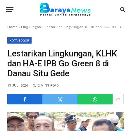
Home
»
Lingkungan
»
Lestarikan Lingkungan, KLHK dan HA-E IPB Go Green 8 di Danau Situ Gede
KOTA BOGOR
Lestarikan Lingkungan, KLHK
dan HA-E IPB Go Green 8 di
Danau Situ Gede
13 JULI 2024
2 MINS READ