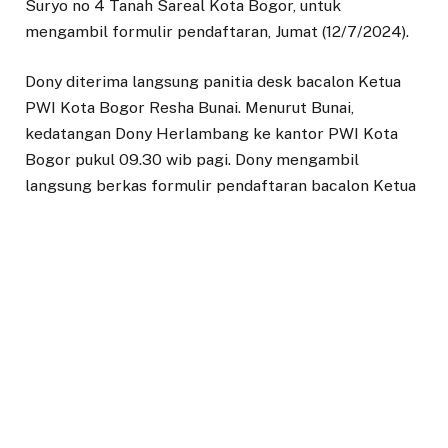
Suryo no 4 Tanah Sareal Kota Bogor, untuk
mengambil formulir pendaftaran, Jumat (12/7/2024).
Dony diterima langsung panitia desk bacalon Ketua
PWI Kota Bogor Resha Bunai. Menurut Bunai,
kedatangan Dony Herlambang ke kantor PWI Kota
Bogor pukul 09.30 wib pagi. Dony mengambil
langsung berkas formulir pendaftaran bacalon Ketua
PWI Kota Bogor periode 2024 – 2027.
“Pagi-pagi berkas sudah diambil Dony untuk segera
dilengkapi. Bagi yang akan mengambil formulir kami
masih menunggu kedatangannya setiap hari dimulai
pukul 08.00 hingga 16.00 WIB. Panitia akan menunggu
hingga penutupan hari Senin tanggal 15 Juli 2024
pukul 16:00 WIB. Dari hari pertama hingga hari kedua
pembukaan pendaftaran sampai dengan pukul 13.00
wib siang, sudah ada 2 orang yang mengambil berkas