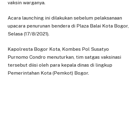
vaksin warganya.
Acara launching ini dilakukan sebelum pelaksanaan
upacara penurunan bendera di Plaza Balai Kota Bogor,
Selasa (17/8/2021).
Kapolresta Bogor Kota, Kombes Pol Susatyo
Purnomo Condro menuturkan, tim satgas vaksinasi
tersebut diisi oleh para kepala dinas di lingkup
Pemerintahan Kota (Pemkot) Bogor.
“Terdiri dari 18 direktur sentra vaksin yang semuanya
adalah para kepala dinas. Tujuannya adalah 47 persen
vaksinasi yang sudah dicapai dengan target akhir
September, kita sudah bisa menuntaskan 100 persen
warga yang memiliki kekebalan terhadap Covid-19,”
kata Susatyo.