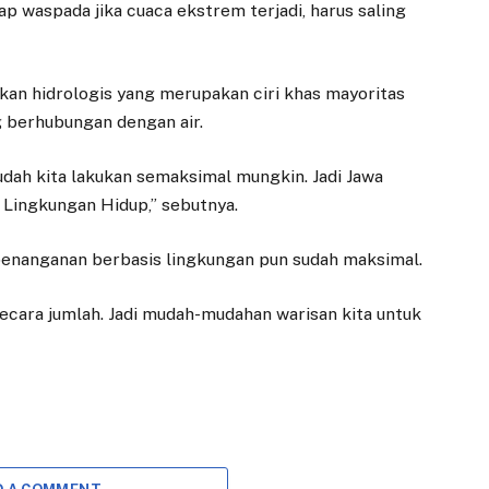
menjalankan
 waspada jika cuaca ekstrem terjadi, harus saling
tanggung jawab
sosial…
an hidrologis yang merupakan ciri khas mayoritas
g berhubungan dengan air.
udah kita lakukan semaksimal mungkin. Jadi Jawa
Lingkungan Hidup,” sebutnya.
 penanganan berbasis lingkungan pun sudah maksimal.
ecara jumlah. Jadi mudah-mudahan warisan kita untuk