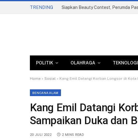
TRENDING
POLITIK
OLAHRAGA
TEKNOLOGI
Home
»
Sosial
»
Kang Emil Datangi Korban Longsor di Kota
BENCANA ALAM
Kang Emil Datangi Korb
Sampaikan Duka dan B
20 JULI 2022
2 MINS READ