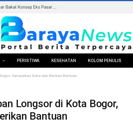
Siapkan Beauty Contest, Perumda Pasar Bakal Konsep Eks Pasar Bogor Jadi Kawasan Terpadu
PERISTIWA
KESEHATAN
KOLOM PENULIS
 Bogor, Sampaikan Duka dan Berikan Bantuan
an Longsor di Kota Bogor,
erikan Bantuan