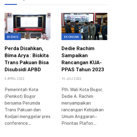
BISNIS
EKONOMI
EKONOMI
Perda Disahkan,
Dedie Rachim
DPC IW
Bima Arya : Biskita
Sampaikan
Bogor 
Trans Pakuan Bisa
Rancangan KUA-
Dorong
Disubsidi APBD
PPAS Tahun 2023
Penge
UMKM
5 APRIL 2022
15 JULI 2022
30 SEPTEMB
Pemerintah Kota
Plh. Wali Kota Bogor,
(Pemkot) Bogor
Dedie A. Rachim
Dewan P
bersama Perumda
menyampaikan
Cabang (
Trans Pakuan dan
rancangan Kebijakan
Wanita P
Kodjari menggelar pres
Umum Anggaran –
Indonesia
conference…
Prioritas Plafon…
Bogor me
audiensi