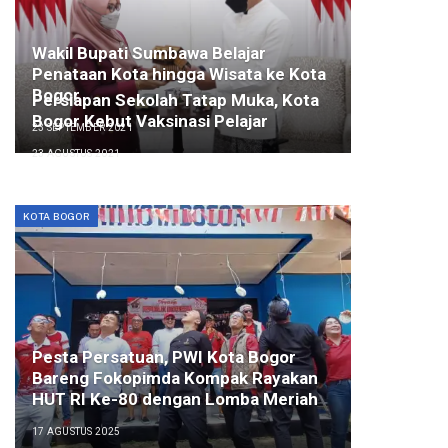
Wakil Bupati Sumbawa Belajar
Penataan Kota hingga Wisata ke Kota
Bogor
Persiapan Sekolah Tatap Muka, Kota
Bogor Kebut Vaksinasi Pelajar
23 SEPTEMBER 2021
23 AGUSTUS 2021
KOTA BOGOR
Pesta Persatuan, PWI Kota Bogor
Bareng Fokopimda Kompak Rayakan
HUT RI Ke-80 dengan Lomba Meriah
17 AGUSTUS 2025