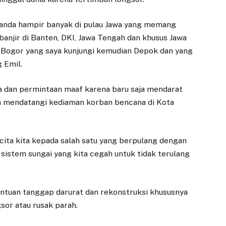
anda hampir banyak di pulau Jawa yang memang
anjir di Banten, DKI, Jawa Tengah dan khusus Jawa
di Bogor yang saya kunjungi kemudian Depok dan yang
EKONOMI
DAERAH
 Emil.
BRI Bogor
Promosi Digital
a dan permintaan maaf karena baru saja mendarat
Pajajaran Salurkan
Dongkrak Minat
n mendatangi kediaman korban bencana di Kota
2.000 Paket
UMKM Isi Sentra
Sembako untuk
Kuliner Pasar
Warga Kurang
Jambu Dua
Mampu di
cita kita kepada salah satu yang berpulang dengan
30 JUNI 2026
Kabupaten Bogor
 sistem sungai yang kita cegah untuk tidak terulang
BOGOR – Pasar Jambu
31 OKTOBER 2025
Dua kini tak lagi
sekadar menjadi pusat
BOGOR – Sebagai
antuan tanggap darurat dan rekonstruksi khususnya
perdagangan. Lantai
bentuk kepedulian
dua pasar…
sor atau rusak parah.
terhadap masyarakat
dan komitmen dalam