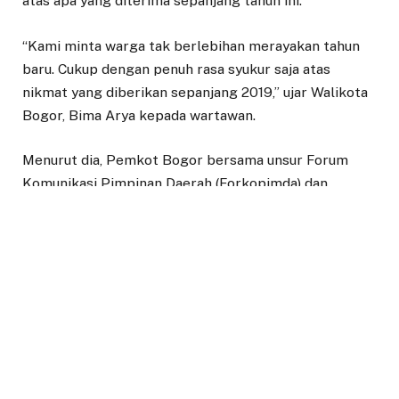
atas apa yang diterima sepanjang tahun ini.
“Kami minta warga tak berlebihan merayakan tahun
baru. Cukup dengan penuh rasa syukur saja atas
nikmat yang diberikan sepanjang 2019,” ujar Walikota
Bogor, Bima Arya kepada wartawan.
Menurut dia, Pemkot Bogor bersama unsur Forum
Komunikasi Pimpinan Daerah (Forkopimda) dan
Majelis Ulama Indonesia (MUI) Kota Hujan akan
melaksanakan dzikir bersama di Lapangan Sempur
pada saat malam pergantian tahun.
“Forkopimda dan MUI akan gelar dzikir di Lapangan
Sempur, kami juga akan panggil pengusaha hotel agar
tak menggelar pesta pergantian tahun,” katanya.
Sementara itu, Kapolresta Bogor Kota, Kombes Pol