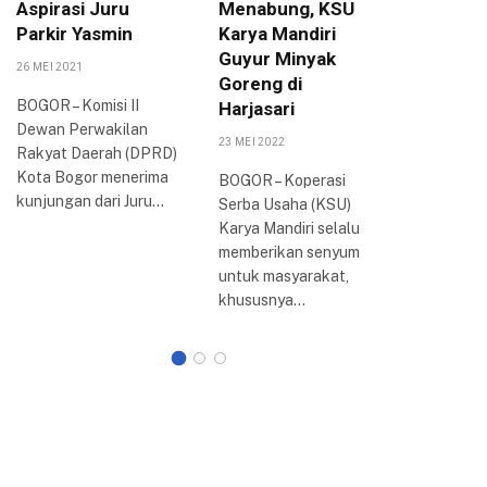
Aspirasi Juru
Menabung, KSU
Sepakat
Parkir Yasmin
Karya Mandiri
UMKM
Guyur Minyak
26 MEI 2021
24 AGUSTUS
Goreng di
BOGOR – Komisi II
Dewan P
Harjasari
Dewan Perwakilan
Daerah (
23 MEI 2022
Rakyat Daerah (DPRD)
Kota Bog
Kota Bogor menerima
Bogor Ra
BOGOR – Koperasi
kunjungan dari Juru…
2022 di 
Serba Usaha (KSU)
Kota…
Karya Mandiri selalu
memberikan senyum
untuk masyarakat,
khususnya…