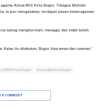
Terbitkan Orange
Berjalan, 800 PKL
tas agama. Ketua MUI Kota Bogor, Tubagus Muhidin
Bonds Pertama di
Diberi Waktu
itia. Ia pun mengatakan, terdapat pesan keberagaman
Indonesia untuk
Pindah
Pemberdayaan
13 FEBRUARI 2026
Perempuan
BOGOR –
arus saling menghormati, menjaga, dan tidak boleh
1 JULI 2025
Pembongkaran
struktur bangunan
JAKARTA — PT
Pasar Bogor mulai
Permodalan Nasional
 Kalau itu dilakukan, Bogor bisa aman dan nyaman,”
dilakukan secara
Madani (PNM)
bertahap dan akan
menorehkan langkah
dilanjutkan ke…
bersejarah di pasar
keuangan nasional.…
i I DPRD Kota Bogor
Ketua MUI Kota Bogor
D A COMMENT