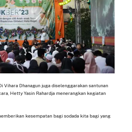
i Vihara Dhanagun juga diselenggarakan santunan
acara, Hetty Yasin Rahardja menerangkan kegiatan
EKONOMI
DAERAH
n memberikan kesempatan bagi sodada kita bagi yang
PNM Kembali
Pembongkaran
Catat Sejarah,
Pasar Bogor