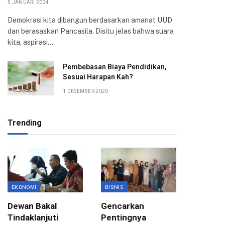
5 JANUARI 2024
Demokrasi kita dibangun berdasarkan amanat UUD
dan berasaskan Pancasila. Disitu jelas bahwa suara
kita, aspirasi…
Pembebasan Biaya Pendidikan,
Sesuai Harapan Kah?
1 DESEMBER 2020
Trending
EKONOMI
BISNIS
BISNIS
Dewan Bakal
Gencarkan
Pemkot
Tindaklanjuti
Pentingnya
Kota B