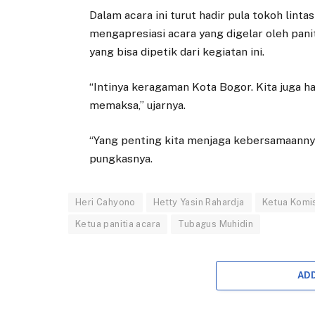
Dalam acara ini turut hadir pula tokoh lin
mengapresiasi acara yang digelar oleh pan
yang bisa dipetik dari kegiatan ini.
“Intinya keragaman Kota Bogor. Kita juga h
memaksa,” ujarnya.
“Yang penting kita menjaga kebersamaannya.
pungkasnya.
Heri Cahyono
Hetty Yasin Rahardja
Ketua Komis
Ketua panitia acara
Tubagus Muhidin
AD