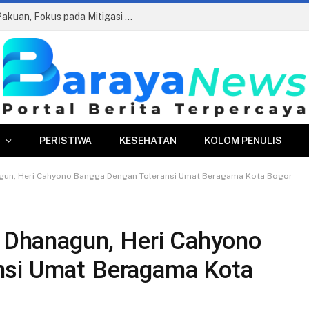
Edukasi Antikorupsi di Perumda Tirta Pakuan, Fokus pada Mitigasi Risiko dan AGHT
PERISTIWA
KESEHATAN
KOLOM PENULIS
nagun, Heri Cahyono Bangga Dengan Toleransi Umat Beragama Kota Bogor
a Dhanagun, Heri Cahyono
nsi Umat Beragama Kota