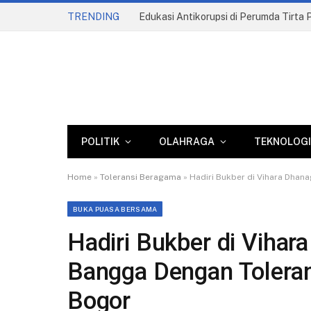
TRENDING
POLITIK
OLAHRAGA
TEKNOLOGI
Home
»
Toleransi Beragama
»
Hadiri Bukber di Vihara Dha
BUKA PUASA BERSAMA
Hadiri Bukber di Vihar
Bangga Dengan Tolera
Bogor