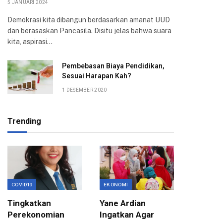
5 JANUARI 2024
Demokrasi kita dibangun berdasarkan amanat UUD
dan berasaskan Pancasila. Disitu jelas bahwa suara
kita, aspirasi…
Pembebasan Biaya Pendidikan,
Sesuai Harapan Kah?
1 DESEMBER 2020
Trending
COVID19
EKONOMI
EKONOMI
Tingkatkan
Yane Ardian
Mentor
Perekonomian
Ingatkan Agar
Progra