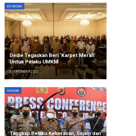
EKONOMI
Dedie Tegaskan Beri ‘Karpet Merah’
Untuk Pelaku UMKM
5 SEPTEMBER 2022
HUKUM
Tangkap Pelaku Kekerasan, Sajam dan