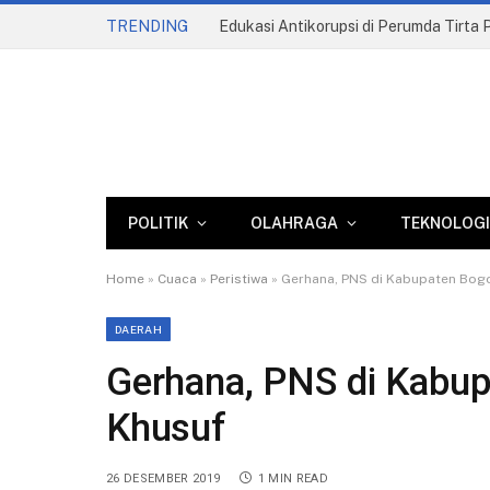
TRENDING
POLITIK
OLAHRAGA
TEKNOLOGI
Home
»
Cuaca
»
Peristiwa
»
Gerhana, PNS di Kabupaten Bogo
DAERAH
Gerhana, PNS di Kabup
Khusuf
26 DESEMBER 2019
1 MIN READ