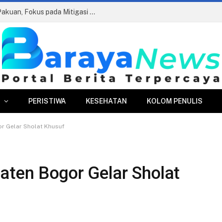
Edukasi Antikorupsi di Perumda Tirta Pakuan, Fokus pada Mitigasi Risiko dan AGHT
PERISTIWA
KESEHATAN
KOLOM PENULIS
r Gelar Sholat Khusuf
aten Bogor Gelar Sholat