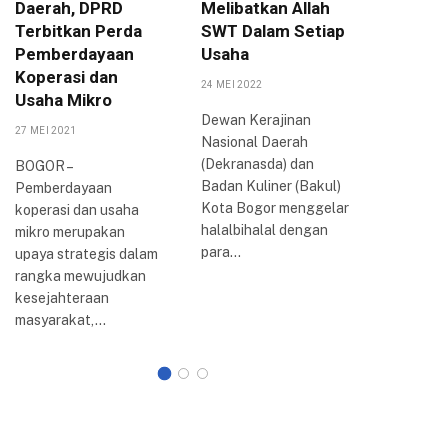
Daerah, DPRD
Melibatkan Allah
Pariwis
Terbitkan Perda
SWT Dalam Setiap
Tiket.c
Pemberdayaan
Usaha
Mulyaha
Koperasi dan
24 MEI 2022
27 AGUSTUS
Usaha Mikro
Dewan Kerajinan
Dalam up
27 MEI 2021
Nasional Daerah
meningk
(Dekranasda) dan
pengemb
BOGOR –
Badan Kuliner (Bakul)
destinasi
Pemberdayaan
Kota Bogor menggelar
Mulyahar
koperasi dan usaha
halalbihalal dengan
Pemerint
mikro merupakan
para…
(Pemkot)
upaya strategis dalam
berkolab
rangka mewujudkan
Tiket.co
kesejahteraan
memberi
masyarakat,…