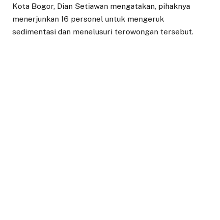
Kota Bogor, Dian Setiawan mengatakan, pihaknya
menerjunkan 16 personel untuk mengeruk
sedimentasi dan menelusuri terowongan tersebut.
Dalam proses pengerukan itu kata Dian, ditemukan
seperti bunker berukuran kurang lebih panjang 8,5
meter, lebar 2 meter dan tinggi 1,5 meter. Namun
dalam prosesnya terkendala minimnya oksigen.
“Progresnya kita masih terus masuk ke terowongan
dengan mengeruk sampah, mengukur dan mencari
jalan untuk menarik sampah yang menumpuk dari
bagian terowongan. Di dalam kondisi oksigen tipis,
sehingga tim kesulitan bernapas,” katanya di ruang
kerjanya, Rabu (1/9/2021).
Untuk itu pihaknya akan membuat bak kontrol saluran