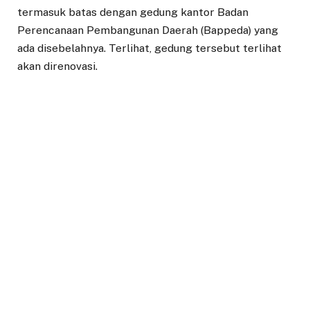
termasuk batas dengan gedung kantor Badan
Perencanaan Pembangunan Daerah (Bappeda) yang
ada disebelahnya. Terlihat, gedung tersebut terlihat
akan direnovasi.
Menurut rencana, Pemerintah Kota (Pemkot) Bogor
akan menyulap eks kantor wakil rakyat di lingkungan
Balai Kota Bogor itu menjadi Perpustakaan Daerah
Kota Bogor.
Rupanya rencana tersebut sudah mulai terlaksana di
sisa tahun anggaran 2021. Hal itu diungkapkan Kepala
Dinas Kearsipan dan Perpustakaan Daerah (Diskarpus)
Kota Bogor Agung Prihanto.
Ia mengatakan bahwa pembangunan Perpustakaan
Daerah sudah selesai proses tender dan sudah dimulai.